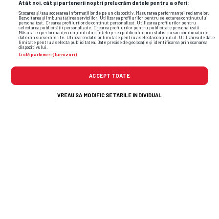
Atât noi, cât și partenerii noștri prelucrăm datele pentru a oferi:
Stocarea și/sau accesarea informațiilor de pe un dispozitiv. Măsurarea performanței reclamelor.
Dezvoltarea și îmbunătățirea serviciilor. Utilizarea profilurilor pentru selectarea conținutului
personalizat. Crearea profilurilor de conținut personalizat. Utilizarea profilurilor pentru
selectarea publicității personalizate. Crearea profilurilor pentru publicitate personalizată.
Măsurarea performanței conținutului. Înțelegerea publicului prin statistici sau combinații de
date din surse diferite. Utilizarea datelor limitate pentru a selecta conținutul. Utilizarea de date
limitate pentru a selecta publicitatea. Date precise de geolocație și identificarea prin scanarea
dispozitivului.
Listă parteneri (furnizori)
ACCEPT TOATE
VREAU SA MODIFIC SETARILE INDIVIDUAL