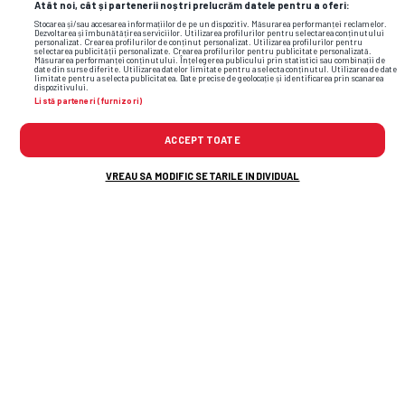
Atât noi, cât și partenerii noștri prelucrăm datele pentru a oferi:
Stocarea și/sau accesarea informațiilor de pe un dispozitiv. Măsurarea performanței reclamelor.
Dezvoltarea și îmbunătățirea serviciilor. Utilizarea profilurilor pentru selectarea conținutului
personalizat. Crearea profilurilor de conținut personalizat. Utilizarea profilurilor pentru
selectarea publicității personalizate. Crearea profilurilor pentru publicitate personalizată.
Măsurarea performanței conținutului. Înțelegerea publicului prin statistici sau combinații de
date din surse diferite. Utilizarea datelor limitate pentru a selecta conținutul. Utilizarea de date
limitate pentru a selecta publicitatea. Date precise de geolocație și identificarea prin scanarea
dispozitivului.
Listă parteneri (furnizori)
ACCEPT TOATE
VREAU SA MODIFIC SETARILE INDIVIDUAL