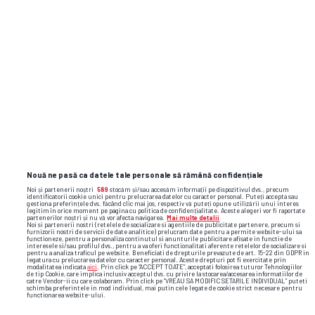
Nouă ne pasă ca datele tale personale să rămână confidențiale
Noi și partenerii noștri
589
stocăm și/sau accesăm informații pe dispozitivul dvs., precum
identificatorii cookie unici pentru prelucrarea datelor cu caracter personal. Puteți accepta sau
gestiona preferințele dvs. făcând clic mai jos, respectiv vă puteți opune utilizării unui interes
legitim în orice moment pe pagina cu politica de confidențialitate. Aceste alegeri vor fi raportate
partenerilor noștri și nu vă vor afecta navigarea.
Mai multe detalii
Noi si partenerii nostri (retelele de socializare si agentiile de publicitate partenere, precum si
furnizorii nostri de servicii de date analitice) prelucram date pentru a permite website-ului sa
functioneze, pentru a personaliza continutul si anunturile publicitare afisate in functie de
interesele si/sau profilul dvs., pentru a va oferi functionalitati aferente retelelor de socializare si
pentru a analiza traficul pe website. Beneficiati de drepturile prevazute de art. 15-22 din GDPR in
legatura cu prelucrarea datelor cu caracter personal. Aceste drepturi pot fi exercitate prin
modalitatea indicata
aici
. Prin click pe “ACCEPT TOATE”, acceptati folosirea tuturor Tehnologiilor
de tip Cookie, care implica inclusiv acceptul dvs. cu privire la stocarea/accesarea informatiilor de
catre Vendor-ii cu care colaboram. Prin click pe “VREAU SA MODIFIC SETARILE INDIVIDUAL” puteti
schimba preferintele in mod individual, mai putin cele legate de cookie strict necesare pentru
functionarea website-ului.
Foto
37
/50