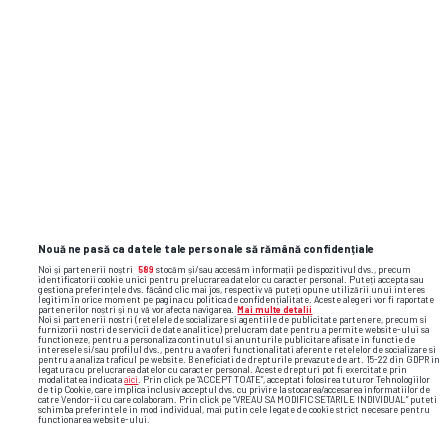
Nouă ne pasă ca datele tale personale să rămână confidențiale
Noi și partenerii noștri
589
stocăm și/sau accesăm informații pe dispozitivul dvs., precum
identificatorii cookie unici pentru prelucrarea datelor cu caracter personal. Puteți accepta sau
gestiona preferințele dvs. făcând clic mai jos, respectiv vă puteți opune utilizării unui interes
legitim în orice moment pe pagina cu politica de confidențialitate. Aceste alegeri vor fi raportate
partenerilor noștri și nu vă vor afecta navigarea.
Mai multe detalii
Noi si partenerii nostri (retelele de socializare si agentiile de publicitate partenere, precum si
furnizorii nostri de servicii de date analitice) prelucram date pentru a permite website-ului sa
functioneze, pentru a personaliza continutul si anunturile publicitare afisate in functie de
interesele si/sau profilul dvs., pentru a va oferi functionalitati aferente retelelor de socializare si
pentru a analiza traficul pe website. Beneficiati de drepturile prevazute de art. 15-22 din GDPR in
legatura cu prelucrarea datelor cu caracter personal. Aceste drepturi pot fi exercitate prin
modalitatea indicata
aici
. Prin click pe “ACCEPT TOATE”, acceptati folosirea tuturor Tehnologiilor
de tip Cookie, care implica inclusiv acceptul dvs. cu privire la stocarea/accesarea informatiilor de
catre Vendor-ii cu care colaboram. Prin click pe “VREAU SA MODIFIC SETARILE INDIVIDUAL” puteti
Foto
3
/23
schimba preferintele in mod individual, mai putin cele legate de cookie strict necesare pentru
functionarea website-ului.