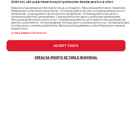
Atât noi, cât și partenerii noștri prelucrăm datele pentru a oferi:
Stocarea și/sau accesarea informațiilor de pe un dispozitiv. Măsurarea performanței reclamelor.
Dezvoltarea și îmbunătățirea serviciilor. Utilizarea profilurilor pentru selectarea conținutului
personalizat. Crearea profilurilor de conținut personalizat. Utilizarea profilurilor pentru
selectarea publicității personalizate. Crearea profilurilor pentru publicitate personalizată.
Măsurarea performanței conținutului. Înțelegerea publicului prin statistici sau combinații de
date din surse diferite. Utilizarea datelor limitate pentru a selecta conținutul. Utilizarea de date
limitate pentru a selecta publicitatea. Date precise de geolocație și identificarea prin scanarea
dispozitivului.
Listă parteneri (furnizori)
ACCEPT TOATE
VREAU SA MODIFIC SETARILE INDIVIDUAL