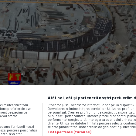
Atât noi, cât și partenerii noștri prelucrăm 
ecum identificatorii
Stocarea și/sau accesarea informațiilor de pe un dispozitiv
iona preferințele dvs.
Dezvoltarea și îmbunătățirea serviciilor. Utilizarea profiluri
moment pe pagina cu
personalizat. Crearea profilurilor de conținut personalizat. 
vă vor afecta
publicității personalizate. Crearea profilurilor pentru publ
performanței conținutului. Înțelegerea publicului prin statis
diferite. Utilizarea datelor limitate pentru a selecta conținut
ecum si furnizorii nostri
selecta publicitatea. Date precise de geolocație și identific
neze, pentru a personaliza
Listă parteneri (furnizori)
pentru a va oferi