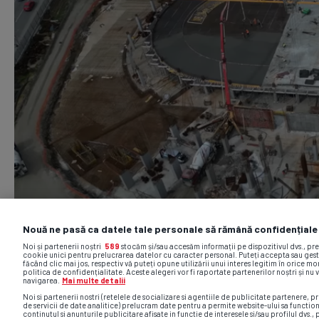
Nouă ne pasă ca datele tale personale să rămână confidențiale
Noi și partenerii noștri
589
stocăm și/sau accesăm informații pe dispozitivul dvs., pr
cookie unici pentru prelucrarea datelor cu caracter personal. Puteți accepta sau gest
făcând clic mai jos, respectiv vă puteți opune utilizării unui interes legitim în orice 
politica de confidențialitate. Aceste alegeri vor fi raportate partenerilor noștri și nu 
navigarea.
Mai multe detalii
Noi si partenerii nostri (retelele de socializare si agentiile de publicitate partenere, pr
de servicii de date analitice) prelucram date pentru a permite website-ului sa functio
continutul si anunturile publicitare afisate in functie de interesele si/sau profilul dvs., 