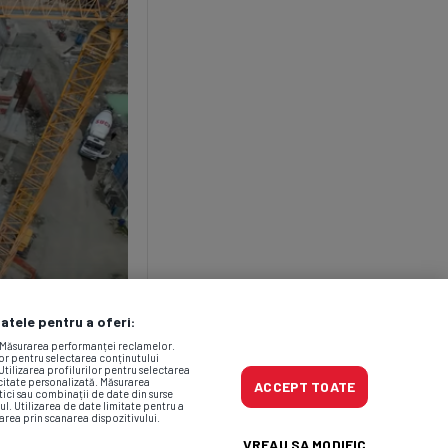
datele pentru a oferi:
. Măsurarea performanței reclamelor.
lor pentru selectarea conținutului
Utilizarea profilurilor pentru selectarea
icitate personalizată. Măsurarea
ACCEPT TOATE
tici sau combinații de date din surse
ul. Utilizarea de date limitate pentru a
area prin scanarea dispozitivului.
VREAU SA MODIFIC