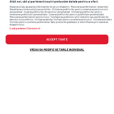
Atât noi, cât și partenerii noștri prelucrăm datele pentru a oferi:
Stocarea și/sau accesarea informațiilor de pe un dispozitiv. Măsurarea performanței reclamelor.
Dezvoltarea și îmbunătățirea serviciilor. Utilizarea profilurilor pentru selectarea conținutului
personalizat. Crearea profilurilor de conținut personalizat. Utilizarea profilurilor pentru
selectarea publicității personalizate. Crearea profilurilor pentru publicitate personalizată.
Măsurarea performanței conținutului. Înțelegerea publicului prin statistici sau combinații de
date din surse diferite. Utilizarea datelor limitate pentru a selecta conținutul. Utilizarea de date
limitate pentru a selecta publicitatea. Date precise de geolocație și identificarea prin scanarea
dispozitivului.
Listă parteneri (furnizori)
ACCEPT TOATE
VREAU SA MODIFIC SETARILE INDIVIDUAL