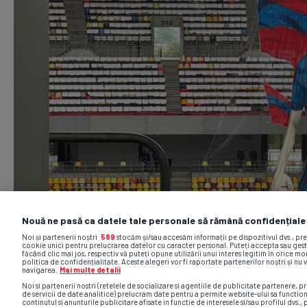
Nouă ne pasă ca datele tale personale să rămână confidențiale
Noi și partenerii noștri
589
stocăm și/sau accesăm informații pe dispozitivul dvs., pr
cookie unici pentru prelucrarea datelor cu caracter personal. Puteți accepta sau gest
făcând clic mai jos, respectiv vă puteți opune utilizării unui interes legitim în orice 
politica de confidențialitate. Aceste alegeri vor fi raportate partenerilor noștri și nu 
navigarea.
Mai multe detalii
Noi si partenerii nostri (retelele de socializare si agentiile de publicitate partenere, pr
de servicii de date analitice) prelucram date pentru a permite website-ului sa functio
continutul si anunturile publicitare afisate in functie de interesele si/sau profilul dvs., 