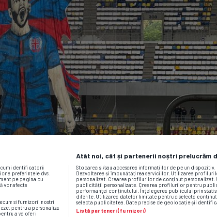
Atât noi, cât și partenerii noștri prelucrăm 
ecum identificatorii
Stocarea și/sau accesarea informațiilor de pe un dispozitiv
iona preferințele dvs.
Dezvoltarea și îmbunătățirea serviciilor. Utilizarea profiluri
moment pe pagina cu
personalizat. Crearea profilurilor de conținut personalizat. 
vă vor afecta
publicității personalizate. Crearea profilurilor pentru publ
performanței conținutului. Înțelegerea publicului prin statis
diferite. Utilizarea datelor limitate pentru a selecta conținut
ecum si furnizorii nostri
selecta publicitatea. Date precise de geolocație și identific
neze, pentru a personaliza
Listă parteneri (furnizori)
pentru a va oferi