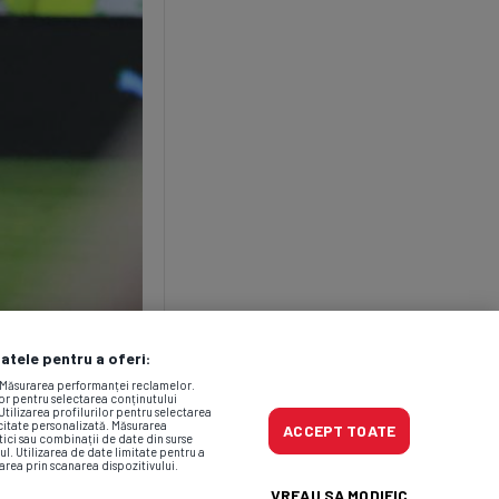
datele pentru a oferi:
. Măsurarea performanței reclamelor.
lor pentru selectarea conținutului
Utilizarea profilurilor pentru selectarea
icitate personalizată. Măsurarea
ACCEPT TOATE
tici sau combinații de date din surse
ul. Utilizarea de date limitate pentru a
area prin scanarea dispozitivului.
VREAU SA MODIFIC