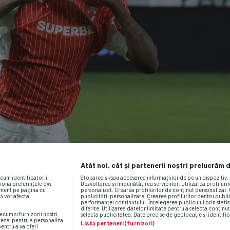
Atât noi, cât și partenerii noștri prelucrăm 
ecum identificatorii
Stocarea și/sau accesarea informațiilor de pe un dispozitiv
iona preferințele dvs.
Dezvoltarea și îmbunătățirea serviciilor. Utilizarea profiluri
moment pe pagina cu
personalizat. Crearea profilurilor de conținut personalizat. 
vă vor afecta
publicității personalizate. Crearea profilurilor pentru publ
performanței conținutului. Înțelegerea publicului prin statis
diferite. Utilizarea datelor limitate pentru a selecta conținut
ecum si furnizorii nostri
selecta publicitatea. Date precise de geolocație și identific
neze, pentru a personaliza
Listă parteneri (furnizori)
pentru a va oferi