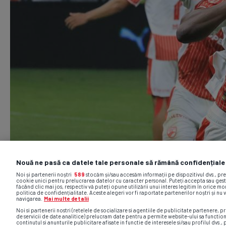
Nouă ne pasă ca datele tale personale să rămână confidențiale
Noi și partenerii noștri
589
stocăm și/sau accesăm informații pe dispozitivul dvs., pr
cookie unici pentru prelucrarea datelor cu caracter personal. Puteți accepta sau gest
făcând clic mai jos, respectiv vă puteți opune utilizării unui interes legitim în orice 
politica de confidențialitate. Aceste alegeri vor fi raportate partenerilor noștri și nu 
navigarea.
Mai multe detalii
Noi si partenerii nostri (retelele de socializare si agentiile de publicitate partenere, pr
de servicii de date analitice) prelucram date pentru a permite website-ului sa functio
continutul si anunturile publicitare afisate in functie de interesele si/sau profilul dvs., 