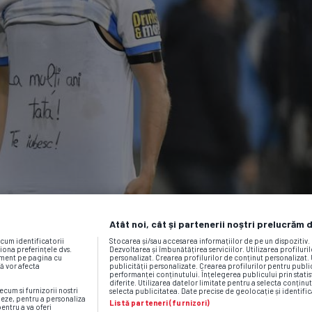
Atât noi, cât și partenerii noștri prelucrăm 
ecum identificatorii
Stocarea și/sau accesarea informațiilor de pe un dispozitiv
iona preferințele dvs.
Dezvoltarea și îmbunătățirea serviciilor. Utilizarea profiluri
moment pe pagina cu
personalizat. Crearea profilurilor de conținut personalizat. 
vă vor afecta
publicității personalizate. Crearea profilurilor pentru publ
performanței conținutului. Înțelegerea publicului prin statis
diferite. Utilizarea datelor limitate pentru a selecta conținut
ecum si furnizorii nostri
selecta publicitatea. Date precise de geolocație și identific
neze, pentru a personaliza
Listă parteneri (furnizori)
pentru a va oferi