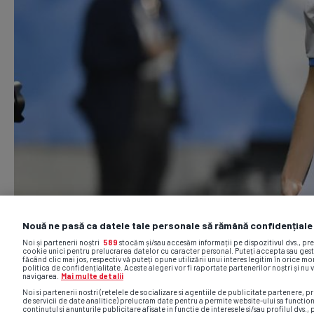
Nouă ne pasă ca datele tale personale să rămână confidențiale
Noi și partenerii noștri
589
stocăm și/sau accesăm informații pe dispozitivul dvs., pr
cookie unici pentru prelucrarea datelor cu caracter personal. Puteți accepta sau gest
făcând clic mai jos, respectiv vă puteți opune utilizării unui interes legitim în orice 
politica de confidențialitate. Aceste alegeri vor fi raportate partenerilor noștri și nu 
navigarea.
Mai multe detalii
Noi si partenerii nostri (retelele de socializare si agentiile de publicitate partenere, pr
de servicii de date analitice) prelucram date pentru a permite website-ului sa functio
continutul si anunturile publicitare afisate in functie de interesele si/sau profilul dvs., 