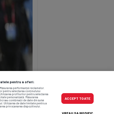
datele pentru a oferi:
. Măsurarea performanței reclamelor.
lor pentru selectarea conținutului
Utilizarea profilurilor pentru selectarea
icitate personalizată. Măsurarea
ACCEPT TOATE
tici sau combinații de date din surse
ul. Utilizarea de date limitate pentru a
area prin scanarea dispozitivului.
VREAU SA MODIFIC