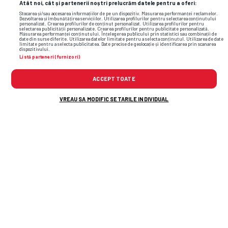
Atât noi, cât și partenerii noștri prelucrăm datele pentru a oferi:
Stocarea și/sau accesarea informațiilor de pe un dispozitiv. Măsurarea performanței reclamelor.
Dezvoltarea și îmbunătățirea serviciilor. Utilizarea profilurilor pentru selectarea conținutului
personalizat. Crearea profilurilor de conținut personalizat. Utilizarea profilurilor pentru
selectarea publicității personalizate. Crearea profilurilor pentru publicitate personalizată.
Măsurarea performanței conținutului. Înțelegerea publicului prin statistici sau combinații de
date din surse diferite. Utilizarea datelor limitate pentru a selecta conținutul. Utilizarea de date
limitate pentru a selecta publicitatea. Date precise de geolocație și identificarea prin scanarea
dispozitivului.
Listă parteneri (furnizori)
ACCEPT TOATE
VREAU SA MODIFIC SETARILE INDIVIDUAL