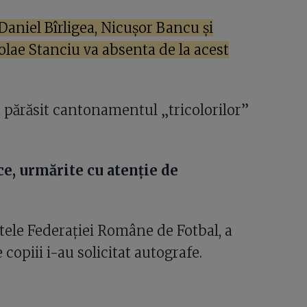
Daniel Bîrligea, Nicușor Bancu și
olae Stanciu va absenta de la acest
a părăsit cantonamentul „tricolorilor”
ce, urmărite cu atenție de
tele Federației Române de Fotbal, a
copiii i-au solicitat autografe.