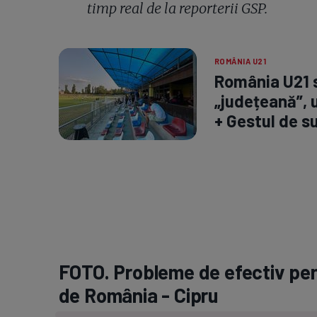
timp real de la reporterii GSP.
ROMÂNIA U21
România U21 s
„județeană”, 
+ Gestul de suf
FOTO. Probleme de efectiv pen
de România - Cipru