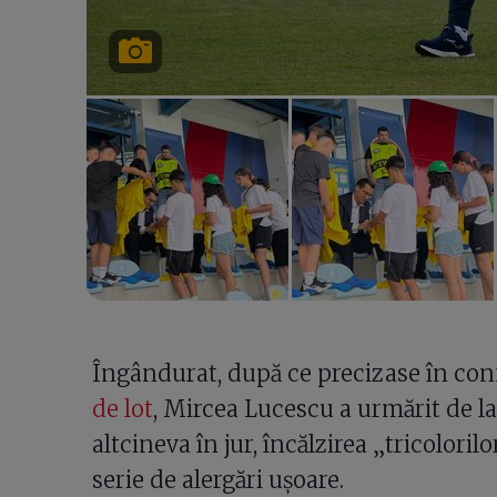
Îngândurat, după ce precizase în conf
de lot
, Mircea Lucescu a urmărit de la
altcineva în jur, încălzirea „tricolori
serie de alergări ușoare.