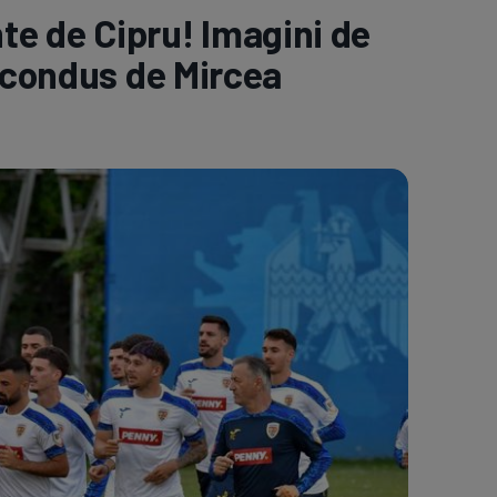
nte de Cipru! Imagini de
e A
Meciuri
Clasament
” condus de Mircea