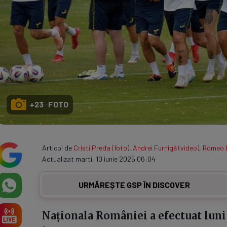
+23 FOTO
Articol de
Cristi Preda (foto)
,
Andrei Furnigă (video)
,
Romeo 
Actualizat marti, 10 iunie 2025 06:04
URMĂREȘTE GSP ÎN DISCOVER
Naționala României a efectuat lun