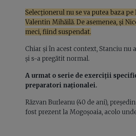
Selecționerul nu se va putea baza pe 
Valentin Mihăilă. De asemenea, și Nic
meci, fiind suspendat.
Chiar și în acest context, Stanciu nu 
și s-a pregătit normal.
A urmat o serie de exerciții specifi
preparatori naționalei.
Răzvan Burleanu (40 de ani), președin
fost prezent la Mogoșoaia, acolo unde 