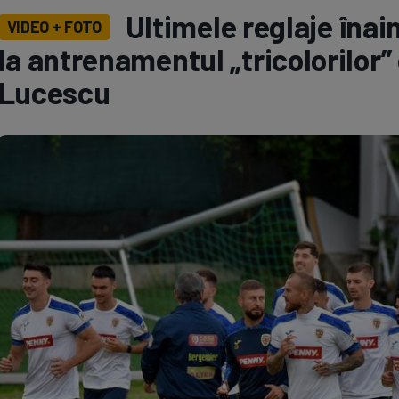
Ultimele reglaje înai
VIDEO + FOTO
Seri
Echipe
la antrenamentul „tricolorilor
Lucescu
Program TV