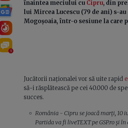
înaintea meciului cu
Cipru
, din pr
lui Mircea Lucescu (79 de ani) s-au 
Mogoșoaia, într-o sesiune la care p
1
Jucătorii naționalei vor să uite rapid
e
să-i răsplătească pe cei 40.000 de spe
succes.
România - Cipru se joacă marți, 10 iu
Partida va fi liveTEXT pe GSP.ro și în 