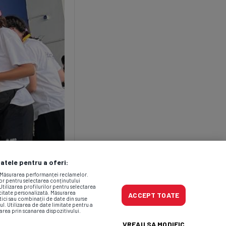
datele pentru a oferi:
. Măsurarea performanței reclamelor.
lor pentru selectarea conținutului
Utilizarea profilurilor pentru selectarea
icitate personalizată. Măsurarea
ACCEPT TOATE
tici sau combinații de date din surse
ul. Utilizarea de date limitate pentru a
area prin scanarea dispozitivului.
VREAU SA MODIFIC