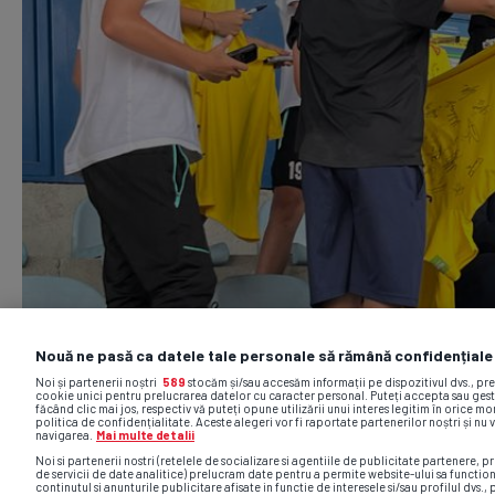
Nouă ne pasă ca datele tale personale să rămână confidențiale
Noi și partenerii noștri
589
stocăm și/sau accesăm informații pe dispozitivul dvs., pr
cookie unici pentru prelucrarea datelor cu caracter personal. Puteți accepta sau gest
făcând clic mai jos, respectiv vă puteți opune utilizării unui interes legitim în orice 
politica de confidențialitate. Aceste alegeri vor fi raportate partenerilor noștri și nu 
navigarea.
Mai multe detalii
Noi si partenerii nostri (retelele de socializare si agentiile de publicitate partenere, pr
de servicii de date analitice) prelucram date pentru a permite website-ului sa functio
continutul si anunturile publicitare afisate in functie de interesele si/sau profilul dvs., 