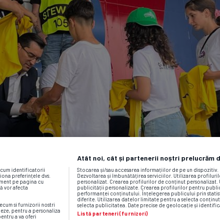
Atât noi, cât și partenerii noștri prelucrăm 
ecum identificatorii
Stocarea și/sau accesarea informațiilor de pe un dispozitiv
iona preferințele dvs.
Dezvoltarea și îmbunătățirea serviciilor. Utilizarea profiluri
moment pe pagina cu
personalizat. Crearea profilurilor de conținut personalizat. 
vă vor afecta
publicității personalizate. Crearea profilurilor pentru publ
performanței conținutului. Înțelegerea publicului prin statis
diferite. Utilizarea datelor limitate pentru a selecta conținut
ecum si furnizorii nostri
selecta publicitatea. Date precise de geolocație și identific
neze, pentru a personaliza
Listă parteneri (furnizori)
pentru a va oferi