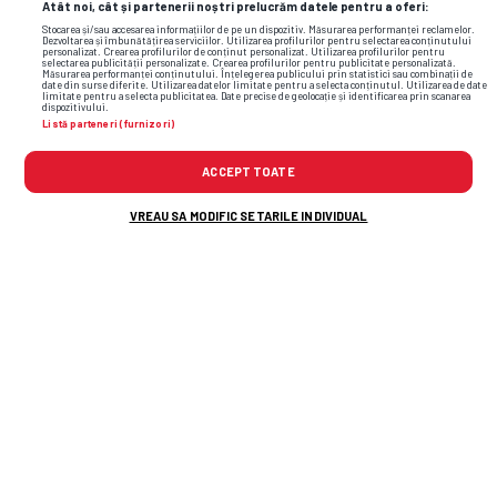
Atât noi, cât și partenerii noștri prelucrăm datele pentru a oferi:
Stocarea și/sau accesarea informațiilor de pe un dispozitiv. Măsurarea performanței reclamelor.
Dezvoltarea și îmbunătățirea serviciilor. Utilizarea profilurilor pentru selectarea conținutului
personalizat. Crearea profilurilor de conținut personalizat. Utilizarea profilurilor pentru
selectarea publicității personalizate. Crearea profilurilor pentru publicitate personalizată.
Măsurarea performanței conținutului. Înțelegerea publicului prin statistici sau combinații de
date din surse diferite. Utilizarea datelor limitate pentru a selecta conținutul. Utilizarea de date
limitate pentru a selecta publicitatea. Date precise de geolocație și identificarea prin scanarea
dispozitivului.
Listă parteneri (furnizori)
ACCEPT TOATE
VREAU SA MODIFIC SETARILE INDIVIDUAL