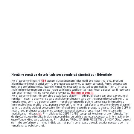
Nouă ne pasă ca datele tale personale să rămână confidențiale
Noi și partenerii noștri
589
stocăm și/sau accesăm informații pe dispozitivul dvs., precum
identificatorii cookie unici pentru prelucrarea datelor cu caracter personal. Puteți accepta sau
gestiona preferințele dvs. făcând clic mai jos, respectiv vă puteți opune utilizării unui interes
legitim în orice moment pe pagina cu politica de confidențialitate. Aceste alegeri vor fi raportate
partenerilor noștri și nu vă vor afecta navigarea.
Mai multe detalii
Noi si partenerii nostri (retelele de socializare si agentiile de publicitate partenere, precum si
furnizorii nostri de servicii de date analitice) prelucram date pentru a permite website-ului sa
functioneze, pentru a personaliza continutul si anunturile publicitare afisate in functie de
interesele si/sau profilul dvs., pentru a va oferi functionalitati aferente retelelor de socializare si
pentru a analiza traficul pe website. Beneficiati de drepturile prevazute de art. 15-22 din GDPR in
legatura cu prelucrarea datelor cu caracter personal. Aceste drepturi pot fi exercitate prin
Foto
1
/39
: Fotomontaj GSP
modalitatea indicata
aici
. Prin click pe “ACCEPT TOATE”, acceptati folosirea tuturor Tehnologiilor
de tip Cookie, care implica inclusiv acceptul dvs. cu privire la stocarea/accesarea informatiilor de
catre Vendor-ii cu care colaboram. Prin click pe “VREAU SA MODIFIC SETARILE INDIVIDUAL” puteti
schimba preferintele in mod individual, mai putin cele legate de cookie strict necesare pentru
functionarea website-ului.