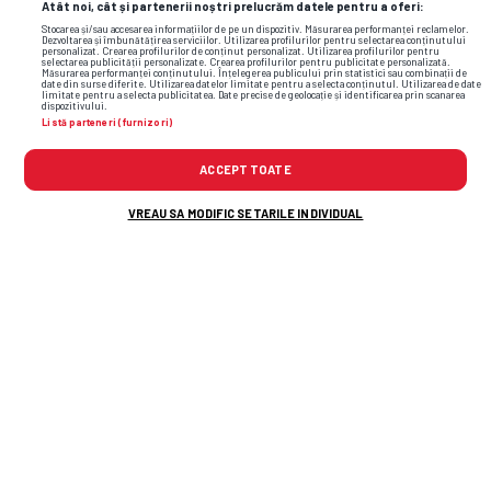
Atât noi, cât și partenerii noștri prelucrăm datele pentru a oferi:
Stocarea și/sau accesarea informațiilor de pe un dispozitiv. Măsurarea performanței reclamelor.
Dezvoltarea și îmbunătățirea serviciilor. Utilizarea profilurilor pentru selectarea conținutului
personalizat. Crearea profilurilor de conținut personalizat. Utilizarea profilurilor pentru
selectarea publicității personalizate. Crearea profilurilor pentru publicitate personalizată.
Măsurarea performanței conținutului. Înțelegerea publicului prin statistici sau combinații de
date din surse diferite. Utilizarea datelor limitate pentru a selecta conținutul. Utilizarea de date
limitate pentru a selecta publicitatea. Date precise de geolocație și identificarea prin scanarea
dispozitivului.
Listă parteneri (furnizori)
ACCEPT TOATE
VREAU SA MODIFIC SETARILE INDIVIDUAL