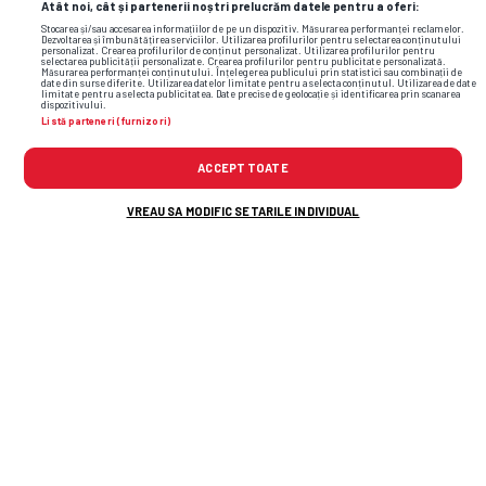
Atât noi, cât și partenerii noștri prelucrăm datele pentru a oferi:
Stocarea și/sau accesarea informațiilor de pe un dispozitiv. Măsurarea performanței reclamelor.
Dezvoltarea și îmbunătățirea serviciilor. Utilizarea profilurilor pentru selectarea conținutului
personalizat. Crearea profilurilor de conținut personalizat. Utilizarea profilurilor pentru
selectarea publicității personalizate. Crearea profilurilor pentru publicitate personalizată.
Măsurarea performanței conținutului. Înțelegerea publicului prin statistici sau combinații de
date din surse diferite. Utilizarea datelor limitate pentru a selecta conținutul. Utilizarea de date
limitate pentru a selecta publicitatea. Date precise de geolocație și identificarea prin scanarea
dispozitivului.
Listă parteneri (furnizori)
ACCEPT TOATE
VREAU SA MODIFIC SETARILE INDIVIDUAL