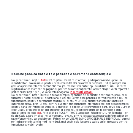
Nouă ne pasă ca datele tale personale să rămână confidențiale
Noi și partenerii noștri
589
stocăm și/sau accesăm informații pe dispozitivul dvs., precum
identificatorii cookie unici pentru prelucrarea datelor cu caracter personal. Puteți accepta sau
gestiona preferințele dvs. făcând clic mai jos, respectiv vă puteți opune utilizării unui interes
legitim în orice moment pe pagina cu politica de confidențialitate. Aceste alegeri vor fi raportate
partenerilor noștri și nu vă vor afecta navigarea.
Mai multe detalii
Noi si partenerii nostri (retelele de socializare si agentiile de publicitate partenere, precum si
furnizorii nostri de servicii de date analitice) prelucram date pentru a permite website-ului sa
functioneze, pentru a personaliza continutul si anunturile publicitare afisate in functie de
interesele si/sau profilul dvs., pentru a va oferi functionalitati aferente retelelor de socializare si
pentru a analiza traficul pe website. Beneficiati de drepturile prevazute de art. 15-22 din GDPR in
legatura cu prelucrarea datelor cu caracter personal. Aceste drepturi pot fi exercitate prin
Foto
5
/44
modalitatea indicata
aici
. Prin click pe “ACCEPT TOATE”, acceptati folosirea tuturor Tehnologiilor
de tip Cookie, care implica inclusiv acceptul dvs. cu privire la stocarea/accesarea informatiilor de
catre Vendor-ii cu care colaboram. Prin click pe “VREAU SA MODIFIC SETARILE INDIVIDUAL” puteti
schimba preferintele in mod individual, mai putin cele legate de cookie strict necesare pentru
functionarea website-ului.