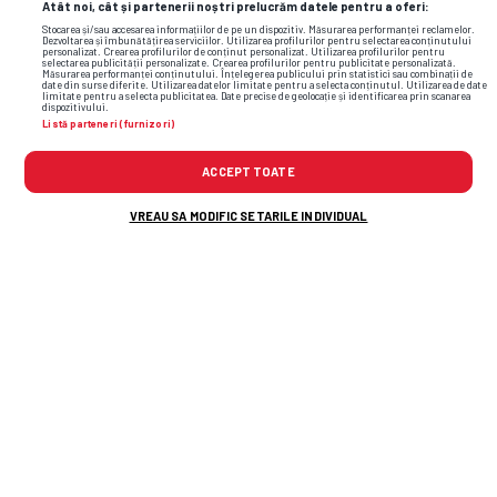
Atât noi, cât și partenerii noștri prelucrăm datele pentru a oferi:
Stocarea și/sau accesarea informațiilor de pe un dispozitiv. Măsurarea performanței reclamelor.
Dezvoltarea și îmbunătățirea serviciilor. Utilizarea profilurilor pentru selectarea conținutului
personalizat. Crearea profilurilor de conținut personalizat. Utilizarea profilurilor pentru
selectarea publicității personalizate. Crearea profilurilor pentru publicitate personalizată.
Măsurarea performanței conținutului. Înțelegerea publicului prin statistici sau combinații de
date din surse diferite. Utilizarea datelor limitate pentru a selecta conținutul. Utilizarea de date
limitate pentru a selecta publicitatea. Date precise de geolocație și identificarea prin scanarea
dispozitivului.
Listă parteneri (furnizori)
ACCEPT TOATE
VREAU SA MODIFIC SETARILE INDIVIDUAL