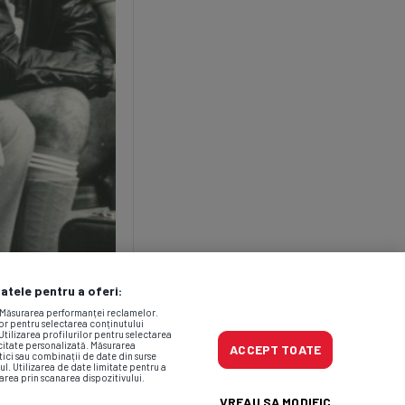
datele pentru a oferi:
. Măsurarea performanței reclamelor.
lor pentru selectarea conținutului
Utilizarea profilurilor pentru selectarea
icitate personalizată. Măsurarea
ACCEPT TOATE
tici sau combinații de date din surse
ul. Utilizarea de date limitate pentru a
area prin scanarea dispozitivului.
VREAU SA MODIFIC