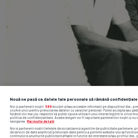
Nouă ne pasă ca datele tale personale să rămână confidențiale
Noi și partenerii noștri
589
stocăm și/sau accesăm informații pe dispozitivul dvs., pr
cookie unici pentru prelucrarea datelor cu caracter personal. Puteți accepta sau gest
făcând clic mai jos, respectiv vă puteți opune utilizării unui interes legitim în orice 
politica de confidențialitate. Aceste alegeri vor fi raportate partenerilor noștri și nu 
navigarea.
Mai multe detalii
Noi si partenerii nostri (retelele de socializare si agentiile de publicitate partenere, pr
de servicii de date analitice) prelucram date pentru a permite website-ului sa functio
continutul si anunturile publicitare afisate in functie de interesele si/sau profilul dvs., 