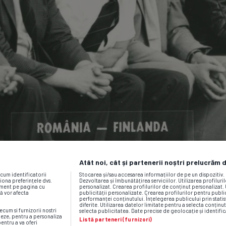
Atât noi, cât și partenerii noștri prelucrăm 
ecum identificatorii
Stocarea și/sau accesarea informațiilor de pe un dispozitiv
iona preferințele dvs.
Dezvoltarea și îmbunătățirea serviciilor. Utilizarea profiluri
moment pe pagina cu
personalizat. Crearea profilurilor de conținut personalizat. 
vă vor afecta
publicității personalizate. Crearea profilurilor pentru publ
performanței conținutului. Înțelegerea publicului prin statis
diferite. Utilizarea datelor limitate pentru a selecta conținut
ecum si furnizorii nostri
selecta publicitatea. Date precise de geolocație și identific
neze, pentru a personaliza
Listă parteneri (furnizori)
pentru a va oferi