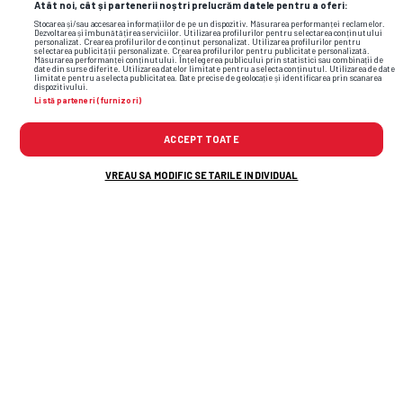
Atât noi, cât și partenerii noștri prelucrăm datele pentru a oferi:
Stocarea și/sau accesarea informațiilor de pe un dispozitiv. Măsurarea performanței reclamelor.
Dezvoltarea și îmbunătățirea serviciilor. Utilizarea profilurilor pentru selectarea conținutului
personalizat. Crearea profilurilor de conținut personalizat. Utilizarea profilurilor pentru
selectarea publicității personalizate. Crearea profilurilor pentru publicitate personalizată.
Măsurarea performanței conținutului. Înțelegerea publicului prin statistici sau combinații de
date din surse diferite. Utilizarea datelor limitate pentru a selecta conținutul. Utilizarea de date
limitate pentru a selecta publicitatea. Date precise de geolocație și identificarea prin scanarea
dispozitivului.
Listă parteneri (furnizori)
ACCEPT TOATE
VREAU SA MODIFIC SETARILE INDIVIDUAL