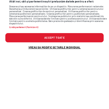
Atât noi, cât și partenerii noștri prelucrăm datele pentru a oferi:
Stocarea și/sau accesarea informațiilor de pe un dispozitiv. Măsurarea performanței reclamelor.
Dezvoltarea și îmbunătățirea serviciilor. Utilizarea profilurilor pentru selectarea conținutului
personalizat. Crearea profilurilor de conținut personalizat. Utilizarea profilurilor pentru
selectarea publicității personalizate. Crearea profilurilor pentru publicitate personalizată.
Măsurarea performanței conținutului. Înțelegerea publicului prin statistici sau combinații de
date din surse diferite. Utilizarea datelor limitate pentru a selecta conținutul. Utilizarea de date
limitate pentru a selecta publicitatea. Date precise de geolocație și identificarea prin scanarea
dispozitivului.
Listă parteneri (furnizori)
ACCEPT TOATE
VREAU SA MODIFIC SETARILE INDIVIDUAL