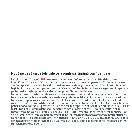
Nouă ne pasă ca datele tale personale să rămână confidențiale
Noi și partenerii noștri
589
stocăm și/sau accesăm informații pe dispozitivul dvs., precum
identificatorii cookie unici pentru prelucrarea datelor cu caracter personal. Puteți accepta sau
gestiona preferințele dvs. făcând clic mai jos, respectiv vă puteți opune utilizării unui interes
legitim în orice moment pe pagina cu politica de confidențialitate. Aceste alegeri vor fi raportate
partenerilor noștri și nu vă vor afecta navigarea.
Mai multe detalii
Noi si partenerii nostri (retelele de socializare si agentiile de publicitate partenere, precum si
furnizorii nostri de servicii de date analitice) prelucram date pentru a permite website-ului sa
functioneze, pentru a personaliza continutul si anunturile publicitare afisate in functie de
interesele si/sau profilul dvs., pentru a va oferi functionalitati aferente retelelor de socializare si
pentru a analiza traficul pe website. Beneficiati de drepturile prevazute de art. 15-22 din GDPR in
legatura cu prelucrarea datelor cu caracter personal. Aceste drepturi pot fi exercitate prin
Foto
3
/13
modalitatea indicata
aici
. Prin click pe “ACCEPT TOATE”, acceptati folosirea tuturor Tehnologiilor
de tip Cookie, care implica inclusiv acceptul dvs. cu privire la stocarea/accesarea informatiilor de
catre Vendor-ii cu care colaboram. Prin click pe “VREAU SA MODIFIC SETARILE INDIVIDUAL” puteti
schimba preferintele in mod individual, mai putin cele legate de cookie strict necesare pentru
functionarea website-ului.