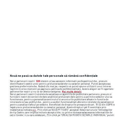
Nouă ne pasă ca datele tale personale să rămână confidențiale
Noi și partenerii noștri
589
stocăm și/sau accesăm informații pe dispozitivul dvs., precum
identificatorii cookie unici pentru prelucrarea datelor cu caracter personal. Puteți accepta sau
gestiona preferințele dvs. făcând clic mai jos, respectiv vă puteți opune utilizării unui interes
legitim în orice moment pe pagina cu politica de confidențialitate. Aceste alegeri vor fi raportate
partenerilor noștri și nu vă vor afecta navigarea.
Mai multe detalii
Noi si partenerii nostri (retelele de socializare si agentiile de publicitate partenere, precum si
furnizorii nostri de servicii de date analitice) prelucram date pentru a permite website-ului sa
functioneze, pentru a personaliza continutul si anunturile publicitare afisate in functie de
interesele si/sau profilul dvs., pentru a va oferi functionalitati aferente retelelor de socializare si
pentru a analiza traficul pe website. Beneficiati de drepturile prevazute de art. 15-22 din GDPR in
legatura cu prelucrarea datelor cu caracter personal. Aceste drepturi pot fi exercitate prin
modalitatea indicata
aici
. Prin click pe “ACCEPT TOATE”, acceptati folosirea tuturor Tehnologiilor
de tip Cookie, care implica inclusiv acceptul dvs. cu privire la stocarea/accesarea informatiilor de
catre Vendor-ii cu care colaboram. Prin click pe “VREAU SA MODIFIC SETARILE INDIVIDUAL” puteti