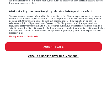
schimba preferintele in mod individual, mai putin cele legate de cookie strict necesare pentru
functionarea website-ului.
Atât noi, cât și partenerii noștri prelucrăm datele pentru a oferi:
Stocarea și/sau accesarea informațiilor de pe un dispozitiv. Măsurarea performanței reclamelor.
Dezvoltarea și îmbunătățirea serviciilor. Utilizarea profilurilor pentru selectarea conținutului
personalizat. Crearea profilurilor de conținut personalizat. Utilizarea profilurilor pentru
selectarea publicității personalizate. Crearea profilurilor pentru publicitate personalizată.
Măsurarea performanței conținutului. Înțelegerea publicului prin statistici sau combinații de
date din surse diferite. Utilizarea datelor limitate pentru a selecta conținutul. Utilizarea de date
limitate pentru a selecta publicitatea. Date precise de geolocație și identificarea prin scanarea
dispozitivului.
Listă parteneri (furnizori)
ACCEPT TOATE
Foto
1
/47
VREAU SA MODIFIC SETARILE INDIVIDUAL