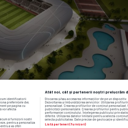
Atât noi, cât și partenerii noștri prelucrăm 
ecum identificatorii
Stocarea și/sau accesarea informațiilor de pe un dispozitiv
iona preferințele dvs.
Dezvoltarea și îmbunătățirea serviciilor. Utilizarea profiluri
moment pe pagina cu
personalizat. Crearea profilurilor de conținut personalizat. 
vă vor afecta
publicității personalizate. Crearea profilurilor pentru publ
performanței conținutului. Înțelegerea publicului prin statis
diferite. Utilizarea datelor limitate pentru a selecta conținut
ecum si furnizorii nostri
selecta publicitatea. Date precise de geolocație și identific
neze, pentru a personaliza
Listă parteneri (furnizori)
pentru a va oferi