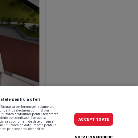
datele pentru a oferi:
. Măsurarea performanței reclamelor.
lor pentru selectarea conținutului
Utilizarea profilurilor pentru selectarea
icitate personalizată. Măsurarea
ACCEPT TOATE
tici sau combinații de date din surse
ul. Utilizarea de date limitate pentru a
area prin scanarea dispozitivului.
VREAU SA MODIFIC