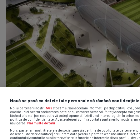
Nouă ne pasă ca datele tale personale să rămână confidențiale
Noi și partenerii noștri
589
stocăm și/sau accesăm informații pe dispozitivul dvs., pr
cookie unici pentru prelucrarea datelor cu caracter personal. Puteți accepta sau gest
făcând clic mai jos, respectiv vă puteți opune utilizării unui interes legitim în orice 
politica de confidențialitate. Aceste alegeri vor fi raportate partenerilor noștri și nu 
navigarea.
Mai multe detalii
Noi si partenerii nostri (retelele de socializare si agentiile de publicitate partenere, pr
de servicii de date analitice) prelucram date pentru a permite website-ului sa functio
continutul si anunturile publicitare afisate in functie de interesele si/sau profilul dvs., 