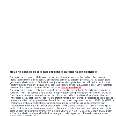
Nouă ne pasă ca datele tale personale să rămână confidențiale
Noi și partenerii noștri
589
stocăm și/sau accesăm informații pe dispozitivul dvs., precum
identificatorii cookie unici pentru prelucrarea datelor cu caracter personal. Puteți accepta sau
gestiona preferințele dvs. făcând clic mai jos, respectiv vă puteți opune utilizării unui interes
legitim în orice moment pe pagina cu politica de confidențialitate. Aceste alegeri vor fi raportate
partenerilor noștri și nu vă vor afecta navigarea.
Mai multe detalii
Noi si partenerii nostri (retelele de socializare si agentiile de publicitate partenere, precum si
furnizorii nostri de servicii de date analitice) prelucram date pentru a permite website-ului sa
functioneze, pentru a personaliza continutul si anunturile publicitare afisate in functie de
interesele si/sau profilul dvs., pentru a va oferi functionalitati aferente retelelor de socializare si
pentru a analiza traficul pe website. Beneficiati de drepturile prevazute de art. 15-22 din GDPR in
legatura cu prelucrarea datelor cu caracter personal. Aceste drepturi pot fi exercitate prin
modalitatea indicata
aici
. Prin click pe “ACCEPT TOATE”, acceptati folosirea tuturor Tehnologiilor
de tip Cookie, care implica inclusiv acceptul dvs. cu privire la stocarea/accesarea informatiilor de
catre Vendor-ii cu care colaboram. Prin click pe “VREAU SA MODIFIC SETARILE INDIVIDUAL” puteti
schimba preferintele in mod individual, mai putin cele legate de cookie strict necesare pentru
functionarea website-ului.