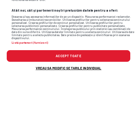
Atât noi, cât și partenerii noștri prelucrăm datele pentru a oferi:
Stocarea și/sau accesarea informațiilor de pe un dispozitiv. Măsurarea performanței reclamelor.
Dezvoltarea și îmbunătățirea serviciilor. Utilizarea profilurilor pentru selectarea conținutului
personalizat. Crearea profilurilor de conținut personalizat. Utilizarea profilurilor pentru
selectarea publicității personalizate. Crearea profilurilor pentru publicitate personalizată.
Măsurarea performanței conținutului. Înțelegerea publicului prin statistici sau combinații de
date din surse diferite. Utilizarea datelor limitate pentru a selecta conținutul. Utilizarea de date
limitate pentru a selecta publicitatea. Date precise de geolocație și identificarea prin scanarea
dispozitivului.
Listă parteneri (furnizori)
ACCEPT TOATE
Foto
13
/18
: Dan Șendrea // Foto: Instagram
VREAU SA MODIFIC SETARILE INDIVIDUAL