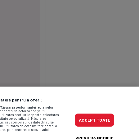
datele pentru a oferi:
. Măsurarea performanței reclamelor.
lor pentru selectarea conținutului
Utilizarea profilurilor pentru selectarea
icitate personalizată. Măsurarea
ACCEPT TOATE
tici sau combinații de date din surse
ul. Utilizarea de date limitate pentru a
area prin scanarea dispozitivului.
VREAU SA MODIFIC