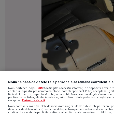
Nouă ne pasă ca datele tale personale să rămână confidențiale
Noi și partenerii noștri
589
stocăm și/sau accesăm informații pe dispozitivul dvs., pr
cookie unici pentru prelucrarea datelor cu caracter personal. Puteți accepta sau gest
făcând clic mai jos, respectiv vă puteți opune utilizării unui interes legitim în orice 
politica de confidențialitate. Aceste alegeri vor fi raportate partenerilor noștri și nu 
navigarea.
Mai multe detalii
Noi si partenerii nostri (retelele de socializare si agentiile de publicitate partenere, pr
de servicii de date analitice) prelucram date pentru a permite website-ului sa functio
continutul si anunturile publicitare afisate in functie de interesele si/sau profilul dvs., 