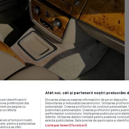
Atât noi, cât și partenerii noștri prelucrăm 
ecum identificatorii
Stocarea și/sau accesarea informațiilor de pe un dispozitiv
iona preferințele dvs.
Dezvoltarea și îmbunătățirea serviciilor. Utilizarea profiluri
moment pe pagina cu
personalizat. Crearea profilurilor de conținut personalizat. 
vă vor afecta
publicității personalizate. Crearea profilurilor pentru publ
performanței conținutului. Înțelegerea publicului prin statis
diferite. Utilizarea datelor limitate pentru a selecta conținut
ecum si furnizorii nostri
selecta publicitatea. Date precise de geolocație și identific
neze, pentru a personaliza
Listă parteneri (furnizori)
pentru a va oferi