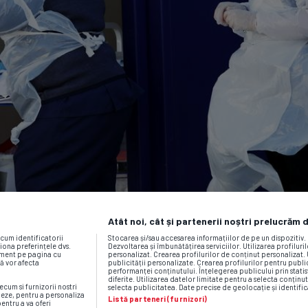
Atât noi, cât și partenerii noștri prelucrăm 
ecum identificatorii
Stocarea și/sau accesarea informațiilor de pe un dispozitiv
iona preferințele dvs.
Dezvoltarea și îmbunătățirea serviciilor. Utilizarea profiluri
moment pe pagina cu
personalizat. Crearea profilurilor de conținut personalizat. 
vă vor afecta
publicității personalizate. Crearea profilurilor pentru publ
performanței conținutului. Înțelegerea publicului prin statis
diferite. Utilizarea datelor limitate pentru a selecta conținut
ecum si furnizorii nostri
selecta publicitatea. Date precise de geolocație și identific
neze, pentru a personaliza
Listă parteneri (furnizori)
pentru a va oferi