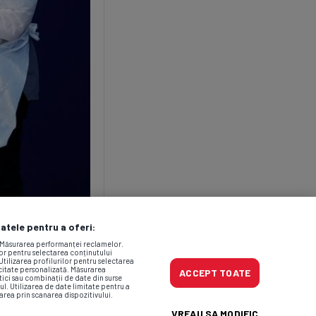
datele pentru a oferi:
. Măsurarea performanței reclamelor.
lor pentru selectarea conținutului
Utilizarea profilurilor pentru selectarea
icitate personalizată. Măsurarea
ACCEPT TOATE
tici sau combinații de date din surse
ul. Utilizarea de date limitate pentru a
area prin scanarea dispozitivului.
VREAU SA MODIFIC