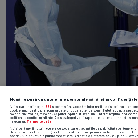
Nouă ne pasă ca datele tale personale să rămână confidențiale
Noi și partenerii noștri
589
stocăm și/sau accesăm informații pe dispozitivul dvs., pr
cookie unici pentru prelucrarea datelor cu caracter personal. Puteți accepta sau gest
făcând clic mai jos, respectiv vă puteți opune utilizării unui interes legitim în orice 
politica de confidențialitate. Aceste alegeri vor fi raportate partenerilor noștri și nu 
navigarea.
Mai multe detalii
Noi si partenerii nostri (retelele de socializare si agentiile de publicitate partenere, pr
de servicii de date analitice) prelucram date pentru a permite website-ului sa functio
continutul si anunturile publicitare afisate in functie de interesele si/sau profilul dvs., 