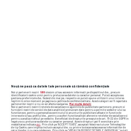
Nouă ne pasă ca datele tale personale să rămână confidențiale
Noi și partenerii noștri
589
stocăm și/sau accesăm informații pe dispozitivul dvs., precum
identificatorii cookie unici pentru prelucrarea datelor cu caracter personal. Puteți accepta sau
gestiona preferințele dvs. făcând clic mai jos, respectiv vă puteți opune utilizării unui interes
legitim în orice moment pe pagina cu politica de confidențialitate. Aceste alegeri vor fi raportate
partenerilor noștri și nu vă vor afecta navigarea.
Mai multe detalii
Noi si partenerii nostri (retelele de socializare si agentiile de publicitate partenere, precum si
furnizorii nostri de servicii de date analitice) prelucram date pentru a permite website-ului sa
functioneze, pentru a personaliza continutul si anunturile publicitare afisate in functie de
interesele si/sau profilul dvs., pentru a va oferi functionalitati aferente retelelor de socializare si
pentru a analiza traficul pe website. Beneficiati de drepturile prevazute de art. 15-22 din GDPR in
legatura cu prelucrarea datelor cu caracter personal. Aceste drepturi pot fi exercitate prin
modalitatea indicata
aici
. Prin click pe “ACCEPT TOATE”, acceptati folosirea tuturor Tehnologiilor
de tip Cookie, care implica inclusiv acceptul dvs. cu privire la stocarea/accesarea informatiilor de
catre Vendor-ii cu care colaboram. Prin click pe “VREAU SA MODIFIC SETARILE INDIVIDUAL” puteti