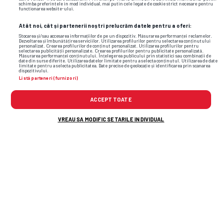
schimba preferintele in mod individual, mai putin cele legate de cookie strict necesare pentru
functionarea website-ului.
Atât noi, cât și partenerii noștri prelucrăm datele pentru a oferi:
Stocarea și/sau accesarea informațiilor de pe un dispozitiv. Măsurarea performanței reclamelor.
Dezvoltarea și îmbunătățirea serviciilor. Utilizarea profilurilor pentru selectarea conținutului
personalizat. Crearea profilurilor de conținut personalizat. Utilizarea profilurilor pentru
selectarea publicității personalizate. Crearea profilurilor pentru publicitate personalizată.
Măsurarea performanței conținutului. Înțelegerea publicului prin statistici sau combinații de
date din surse diferite. Utilizarea datelor limitate pentru a selecta conținutul. Utilizarea de date
limitate pentru a selecta publicitatea. Date precise de geolocație și identificarea prin scanarea
dispozitivului.
Listă parteneri (furnizori)
ACCEPT TOATE
Foto
7
/44
: Ella Buffin, noua iubită a lui Mickey Van de Ven. Foto:
Instagram
VREAU SA MODIFIC SETARILE INDIVIDUAL