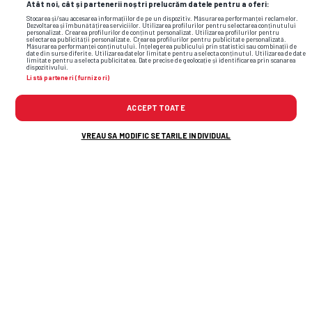
Atât noi, cât și partenerii noștri prelucrăm datele pentru a oferi:
Stocarea și/sau accesarea informațiilor de pe un dispozitiv. Măsurarea performanței reclamelor.
Dezvoltarea și îmbunătățirea serviciilor. Utilizarea profilurilor pentru selectarea conținutului
personalizat. Crearea profilurilor de conținut personalizat. Utilizarea profilurilor pentru
selectarea publicității personalizate. Crearea profilurilor pentru publicitate personalizată.
Măsurarea performanței conținutului. Înțelegerea publicului prin statistici sau combinații de
date din surse diferite. Utilizarea datelor limitate pentru a selecta conținutul. Utilizarea de date
limitate pentru a selecta publicitatea. Date precise de geolocație și identificarea prin scanarea
dispozitivului.
Listă parteneri (furnizori)
ACCEPT TOATE
VREAU SA MODIFIC SETARILE INDIVIDUAL