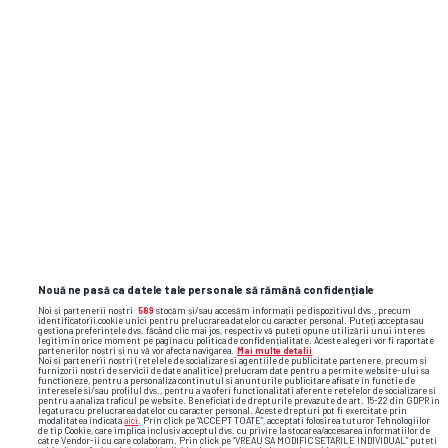
Nouă ne pasă ca datele tale personale să rămână confidențiale
Noi și partenerii noștri
589
stocăm și/sau accesăm informații pe dispozitivul dvs., precum
identificatorii cookie unici pentru prelucrarea datelor cu caracter personal. Puteți accepta sau
gestiona preferințele dvs. făcând clic mai jos, respectiv vă puteți opune utilizării unui interes
legitim în orice moment pe pagina cu politica de confidențialitate. Aceste alegeri vor fi raportate
partenerilor noștri și nu vă vor afecta navigarea.
Mai multe detalii
Noi si partenerii nostri (retelele de socializare si agentiile de publicitate partenere, precum si
furnizorii nostri de servicii de date analitice) prelucram date pentru a permite website-ului sa
functioneze, pentru a personaliza continutul si anunturile publicitare afisate in functie de
interesele si/sau profilul dvs., pentru a va oferi functionalitati aferente retelelor de socializare si
pentru a analiza traficul pe website. Beneficiati de drepturile prevazute de art. 15-22 din GDPR in
legatura cu prelucrarea datelor cu caracter personal. Aceste drepturi pot fi exercitate prin
modalitatea indicata
aici
. Prin click pe “ACCEPT TOATE”, acceptati folosirea tuturor Tehnologiilor
de tip Cookie, care implica inclusiv acceptul dvs. cu privire la stocarea/accesarea informatiilor de
catre Vendor-ii cu care colaboram. Prin click pe “VREAU SA MODIFIC SETARILE INDIVIDUAL” puteti