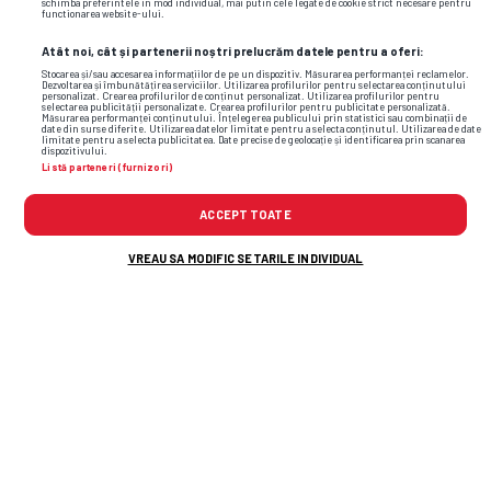
schimba preferintele in mod individual, mai putin cele legate de cookie strict necesare pentru
functionarea website-ului.
Atât noi, cât și partenerii noștri prelucrăm datele pentru a oferi:
Stocarea și/sau accesarea informațiilor de pe un dispozitiv. Măsurarea performanței reclamelor.
Dezvoltarea și îmbunătățirea serviciilor. Utilizarea profilurilor pentru selectarea conținutului
personalizat. Crearea profilurilor de conținut personalizat. Utilizarea profilurilor pentru
selectarea publicității personalizate. Crearea profilurilor pentru publicitate personalizată.
Măsurarea performanței conținutului. Înțelegerea publicului prin statistici sau combinații de
date din surse diferite. Utilizarea datelor limitate pentru a selecta conținutul. Utilizarea de date
limitate pentru a selecta publicitatea. Date precise de geolocație și identificarea prin scanarea
dispozitivului.
Listă parteneri (furnizori)
ACCEPT TOATE
Foto
3
/8
VREAU SA MODIFIC SETARILE INDIVIDUAL