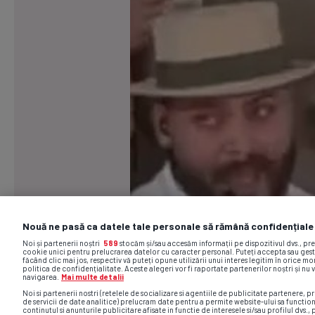
Nouă ne pasă ca datele tale personale să rămână confidențiale
Noi și partenerii noștri
589
stocăm și/sau accesăm informații pe dispozitivul dvs., pr
cookie unici pentru prelucrarea datelor cu caracter personal. Puteți accepta sau gest
făcând clic mai jos, respectiv vă puteți opune utilizării unui interes legitim în orice 
politica de confidențialitate. Aceste alegeri vor fi raportate partenerilor noștri și nu 
navigarea.
Mai multe detalii
Noi si partenerii nostri (retelele de socializare si agentiile de publicitate partenere, pr
de servicii de date analitice) prelucram date pentru a permite website-ului sa functio
continutul si anunturile publicitare afisate in functie de interesele si/sau profilul dvs., 