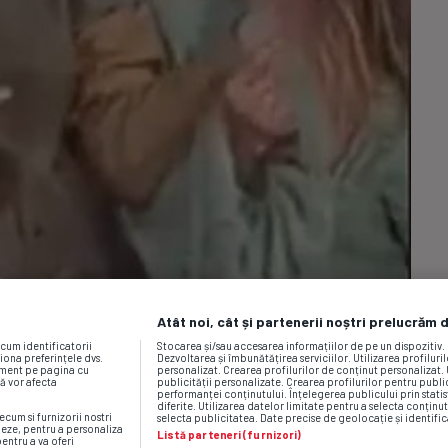
Atât noi, cât și partenerii noștri prelucrăm 
ecum identificatorii
Stocarea și/sau accesarea informațiilor de pe un dispozitiv
iona preferințele dvs.
Dezvoltarea și îmbunătățirea serviciilor. Utilizarea profiluri
moment pe pagina cu
personalizat. Crearea profilurilor de conținut personalizat. 
vă vor afecta
publicității personalizate. Crearea profilurilor pentru publ
performanței conținutului. Înțelegerea publicului prin statis
diferite. Utilizarea datelor limitate pentru a selecta conținut
ecum si furnizorii nostri
selecta publicitatea. Date precise de geolocație și identific
neze, pentru a personaliza
Listă parteneri (furnizori)
pentru a va oferi