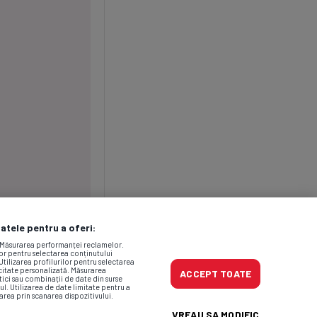
datele pentru a oferi:
. Măsurarea performanței reclamelor.
lor pentru selectarea conținutului
Utilizarea profilurilor pentru selectarea
icitate personalizată. Măsurarea
ACCEPT TOATE
tici sau combinații de date din surse
ul. Utilizarea de date limitate pentru a
area prin scanarea dispozitivului.
VREAU SA MODIFIC