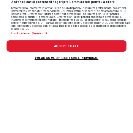
Atât noi, cât și partenerii noștri prelucrăm datele pentru a oferi:
Stocarea și/sau accesarea informațiilor de pe un dispozitiv. Măsurarea performanței reclamelor.
Dezvoltarea și îmbunătățirea serviciilor. Utilizarea profilurilor pentru selectarea conținutului
personalizat. Crearea profilurilor de conținut personalizat. Utilizarea profilurilor pentru
selectarea publicității personalizate. Crearea profilurilor pentru publicitate personalizată.
Măsurarea performanței conținutului. Înțelegerea publicului prin statistici sau combinații de
date din surse diferite. Utilizarea datelor limitate pentru a selecta conținutul. Utilizarea de date
limitate pentru a selecta publicitatea. Date precise de geolocație și identificarea prin scanarea
dispozitivului.
Listă parteneri (furnizori)
ACCEPT TOATE
VREAU SA MODIFIC SETARILE INDIVIDUAL