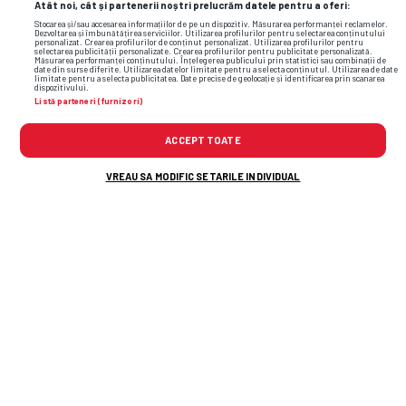
Atât noi, cât și partenerii noștri prelucrăm datele pentru a oferi:
Stocarea și/sau accesarea informațiilor de pe un dispozitiv. Măsurarea performanței reclamelor.
Dezvoltarea și îmbunătățirea serviciilor. Utilizarea profilurilor pentru selectarea conținutului
personalizat. Crearea profilurilor de conținut personalizat. Utilizarea profilurilor pentru
selectarea publicității personalizate. Crearea profilurilor pentru publicitate personalizată.
Măsurarea performanței conținutului. Înțelegerea publicului prin statistici sau combinații de
Foto
1
/26
date din surse diferite. Utilizarea datelor limitate pentru a selecta conținutul. Utilizarea de date
limitate pentru a selecta publicitatea. Date precise de geolocație și identificarea prin scanarea
dispozitivului.
Listă parteneri (furnizori)
ACCEPT TOATE
VREAU SA MODIFIC SETARILE INDIVIDUAL