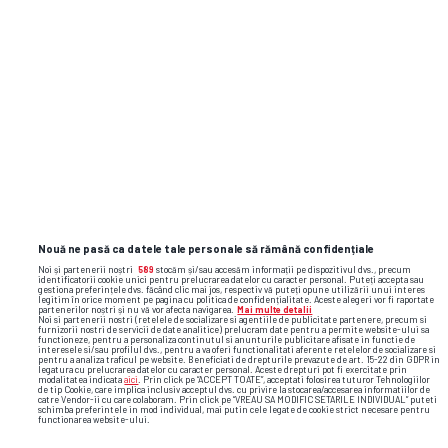
Nouă ne pasă ca datele tale personale să rămână confidențiale
Noi și partenerii noștri
589
stocăm și/sau accesăm informații pe dispozitivul dvs., precum
identificatorii cookie unici pentru prelucrarea datelor cu caracter personal. Puteți accepta sau
gestiona preferințele dvs. făcând clic mai jos, respectiv vă puteți opune utilizării unui interes
legitim în orice moment pe pagina cu politica de confidențialitate. Aceste alegeri vor fi raportate
partenerilor noștri și nu vă vor afecta navigarea.
Mai multe detalii
Noi si partenerii nostri (retelele de socializare si agentiile de publicitate partenere, precum si
furnizorii nostri de servicii de date analitice) prelucram date pentru a permite website-ului sa
functioneze, pentru a personaliza continutul si anunturile publicitare afisate in functie de
interesele si/sau profilul dvs., pentru a va oferi functionalitati aferente retelelor de socializare si
pentru a analiza traficul pe website. Beneficiati de drepturile prevazute de art. 15-22 din GDPR in
legatura cu prelucrarea datelor cu caracter personal. Aceste drepturi pot fi exercitate prin
modalitatea indicata
aici
. Prin click pe “ACCEPT TOATE”, acceptati folosirea tuturor Tehnologiilor
de tip Cookie, care implica inclusiv acceptul dvs. cu privire la stocarea/accesarea informatiilor de
catre Vendor-ii cu care colaboram. Prin click pe “VREAU SA MODIFIC SETARILE INDIVIDUAL” puteti
schimba preferintele in mod individual, mai putin cele legate de cookie strict necesare pentru
functionarea website-ului.