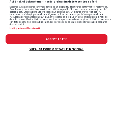
Atât noi, cât și partenerii noștri prelucrăm datele pentru a oferi:
Stocarea și/sau accesarea informațiilor de pe un dispozitiv. Măsurarea performanței reclamelor.
Dezvoltarea și îmbunătățirea serviciilor. Utilizarea profilurilor pentru selectarea conținutului
personalizat. Crearea profilurilor de conținut personalizat. Utilizarea profilurilor pentru
selectarea publicității personalizate. Crearea profilurilor pentru publicitate personalizată.
Măsurarea performanței conținutului. Înțelegerea publicului prin statistici sau combinații de
date din surse diferite. Utilizarea datelor limitate pentru a selecta conținutul. Utilizarea de date
limitate pentru a selecta publicitatea. Date precise de geolocație și identificarea prin scanarea
dispozitivului.
Listă parteneri (furnizori)
ACCEPT TOATE
VREAU SA MODIFIC SETARILE INDIVIDUAL