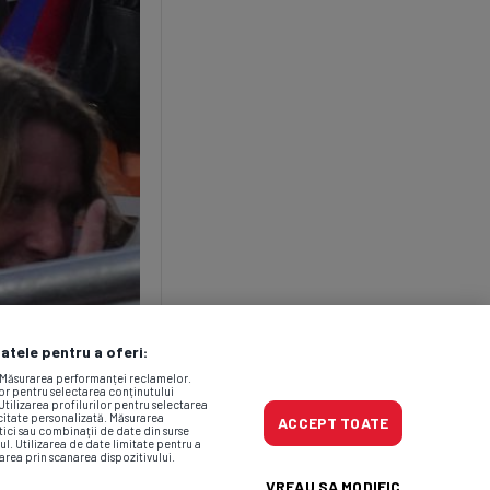
datele pentru a oferi:
. Măsurarea performanței reclamelor.
lor pentru selectarea conținutului
Utilizarea profilurilor pentru selectarea
icitate personalizată. Măsurarea
ACCEPT TOATE
tici sau combinații de date din surse
ul. Utilizarea de date limitate pentru a
area prin scanarea dispozitivului.
VREAU SA MODIFIC