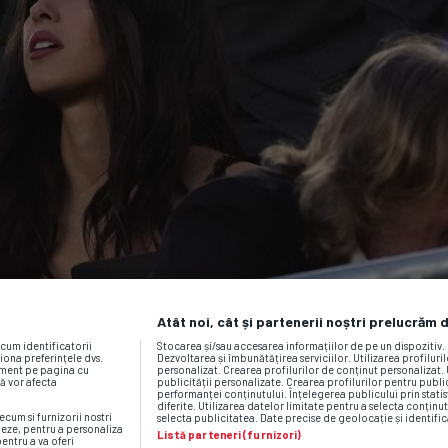
Atât noi, cât și partenerii noștri prelucrăm 
ecum identificatorii
Stocarea și/sau accesarea informațiilor de pe un dispozitiv
iona preferințele dvs.
Dezvoltarea și îmbunătățirea serviciilor. Utilizarea profiluri
moment pe pagina cu
personalizat. Crearea profilurilor de conținut personalizat. 
vă vor afecta
publicității personalizate. Crearea profilurilor pentru publ
performanței conținutului. Înțelegerea publicului prin statis
diferite. Utilizarea datelor limitate pentru a selecta conținut
ecum si furnizorii nostri
selecta publicitatea. Date precise de geolocație și identific
neze, pentru a personaliza
Listă parteneri (furnizori)
pentru a va oferi