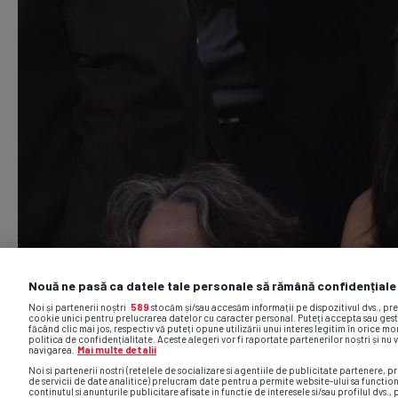
Nouă ne pasă ca datele tale personale să rămână confidențiale
Noi și partenerii noștri
589
stocăm și/sau accesăm informații pe dispozitivul dvs., pr
cookie unici pentru prelucrarea datelor cu caracter personal. Puteți accepta sau gest
făcând clic mai jos, respectiv vă puteți opune utilizării unui interes legitim în orice 
politica de confidențialitate. Aceste alegeri vor fi raportate partenerilor noștri și nu 
navigarea.
Mai multe detalii
Noi si partenerii nostri (retelele de socializare si agentiile de publicitate partenere, pr
de servicii de date analitice) prelucram date pentru a permite website-ului sa functio
continutul si anunturile publicitare afisate in functie de interesele si/sau profilul dvs., 