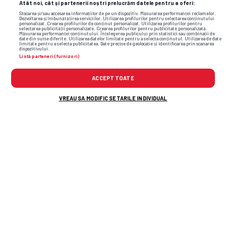
Atât noi, cât și partenerii noștri prelucrăm datele pentru a oferi:
Stocarea și/sau accesarea informațiilor de pe un dispozitiv. Măsurarea performanței reclamelor.
Dezvoltarea și îmbunătățirea serviciilor. Utilizarea profilurilor pentru selectarea conținutului
personalizat. Crearea profilurilor de conținut personalizat. Utilizarea profilurilor pentru
selectarea publicității personalizate. Crearea profilurilor pentru publicitate personalizată.
Măsurarea performanței conținutului. Înțelegerea publicului prin statistici sau combinații de
date din surse diferite. Utilizarea datelor limitate pentru a selecta conținutul. Utilizarea de date
limitate pentru a selecta publicitatea. Date precise de geolocație și identificarea prin scanarea
dispozitivului.
Listă parteneri (furnizori)
ACCEPT TOATE
VREAU SA MODIFIC SETARILE INDIVIDUAL