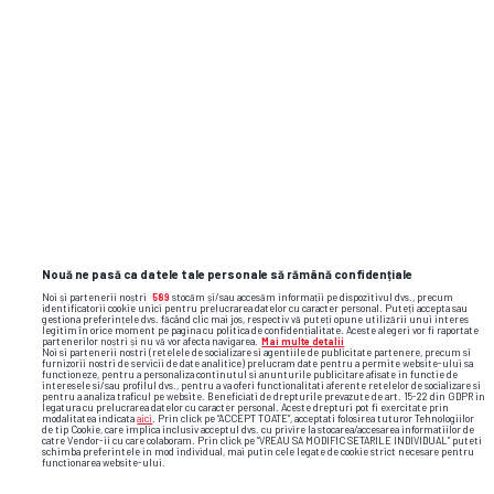
Foto
4
/27
Nouă ne pasă ca datele tale personale să rămână confidențiale
Noi și partenerii noștri
589
stocăm și/sau accesăm informații pe dispozitivul dvs., precum
identificatorii cookie unici pentru prelucrarea datelor cu caracter personal. Puteți accepta sau
gestiona preferințele dvs. făcând clic mai jos, respectiv vă puteți opune utilizării unui interes
legitim în orice moment pe pagina cu politica de confidențialitate. Aceste alegeri vor fi raportate
partenerilor noștri și nu vă vor afecta navigarea.
Mai multe detalii
Noi si partenerii nostri (retelele de socializare si agentiile de publicitate partenere, precum si
furnizorii nostri de servicii de date analitice) prelucram date pentru a permite website-ului sa
functioneze, pentru a personaliza continutul si anunturile publicitare afisate in functie de
interesele si/sau profilul dvs., pentru a va oferi functionalitati aferente retelelor de socializare si
pentru a analiza traficul pe website. Beneficiati de drepturile prevazute de art. 15-22 din GDPR in
legatura cu prelucrarea datelor cu caracter personal. Aceste drepturi pot fi exercitate prin
modalitatea indicata
aici
. Prin click pe “ACCEPT TOATE”, acceptati folosirea tuturor Tehnologiilor
de tip Cookie, care implica inclusiv acceptul dvs. cu privire la stocarea/accesarea informatiilor de
catre Vendor-ii cu care colaboram. Prin click pe “VREAU SA MODIFIC SETARILE INDIVIDUAL” puteti
schimba preferintele in mod individual, mai putin cele legate de cookie strict necesare pentru
functionarea website-ului.