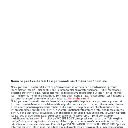
Nouă ne pasă ca datele tale personale să rămână confidențiale
Noi și partenerii noștri
589
stocăm și/sau accesăm informații pe dispozitivul dvs., precum
identificatorii cookie unici pentru prelucrarea datelor cu caracter personal. Puteți accepta sau
gestiona preferințele dvs. făcând clic mai jos, respectiv vă puteți opune utilizării unui interes
legitim în orice moment pe pagina cu politica de confidențialitate. Aceste alegeri vor fi raportate
partenerilor noștri și nu vă vor afecta navigarea.
Mai multe detalii
Noi si partenerii nostri (retelele de socializare si agentiile de publicitate partenere, precum si
furnizorii nostri de servicii de date analitice) prelucram date pentru a permite website-ului sa
functioneze, pentru a personaliza continutul si anunturile publicitare afisate in functie de
interesele si/sau profilul dvs., pentru a va oferi functionalitati aferente retelelor de socializare si
pentru a analiza traficul pe website. Beneficiati de drepturile prevazute de art. 15-22 din GDPR in
legatura cu prelucrarea datelor cu caracter personal. Aceste drepturi pot fi exercitate prin
modalitatea indicata
aici
. Prin click pe “ACCEPT TOATE”, acceptati folosirea tuturor Tehnologiilor
de tip Cookie, care implica inclusiv acceptul dvs. cu privire la stocarea/accesarea informatiilor de
catre Vendor-ii cu care colaboram. Prin click pe “VREAU SA MODIFIC SETARILE INDIVIDUAL” puteti
schimba preferintele in mod individual, mai putin cele legate de cookie strict necesare pentru