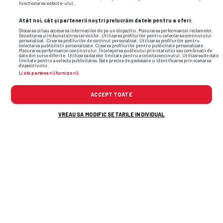
functionarea website-ului.
Atât noi, cât și partenerii noștri prelucrăm datele pentru a oferi:
Stocarea și/sau accesarea informațiilor de pe un dispozitiv. Măsurarea performanței reclamelor.
Dezvoltarea și îmbunătățirea serviciilor. Utilizarea profilurilor pentru selectarea conținutului
personalizat. Crearea profilurilor de conținut personalizat. Utilizarea profilurilor pentru
selectarea publicității personalizate. Crearea profilurilor pentru publicitate personalizată.
Măsurarea performanței conținutului. Înțelegerea publicului prin statistici sau combinații de
date din surse diferite. Utilizarea datelor limitate pentru a selecta conținutul. Utilizarea de date
limitate pentru a selecta publicitatea. Date precise de geolocație și identificarea prin scanarea
dispozitivului.
Listă parteneri (furnizori)
ACCEPT TOATE
Foto
2
/28
VREAU SA MODIFIC SETARILE INDIVIDUAL