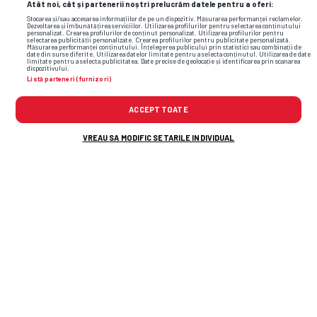
Atât noi, cât și partenerii noștri prelucrăm datele pentru a oferi:
Stocarea și/sau accesarea informațiilor de pe un dispozitiv. Măsurarea performanței reclamelor.
Dezvoltarea și îmbunătățirea serviciilor. Utilizarea profilurilor pentru selectarea conținutului
personalizat. Crearea profilurilor de conținut personalizat. Utilizarea profilurilor pentru
selectarea publicității personalizate. Crearea profilurilor pentru publicitate personalizată.
Măsurarea performanței conținutului. Înțelegerea publicului prin statistici sau combinații de
date din surse diferite. Utilizarea datelor limitate pentru a selecta conținutul. Utilizarea de date
limitate pentru a selecta publicitatea. Date precise de geolocație și identificarea prin scanarea
dispozitivului.
Listă parteneri (furnizori)
ACCEPT TOATE
VREAU SA MODIFIC SETARILE INDIVIDUAL