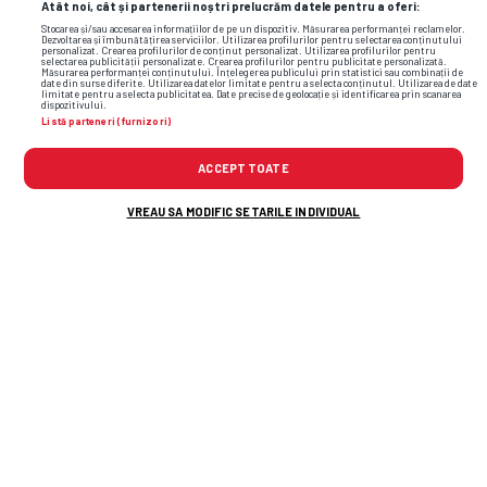
Atât noi, cât și partenerii noștri prelucrăm datele pentru a oferi:
Stocarea și/sau accesarea informațiilor de pe un dispozitiv. Măsurarea performanței reclamelor.
Dezvoltarea și îmbunătățirea serviciilor. Utilizarea profilurilor pentru selectarea conținutului
personalizat. Crearea profilurilor de conținut personalizat. Utilizarea profilurilor pentru
selectarea publicității personalizate. Crearea profilurilor pentru publicitate personalizată.
Măsurarea performanței conținutului. Înțelegerea publicului prin statistici sau combinații de
date din surse diferite. Utilizarea datelor limitate pentru a selecta conținutul. Utilizarea de date
limitate pentru a selecta publicitatea. Date precise de geolocație și identificarea prin scanarea
dispozitivului.
Listă parteneri (furnizori)
ACCEPT TOATE
VREAU SA MODIFIC SETARILE INDIVIDUAL