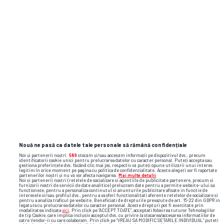
Nouă ne pasă ca datele tale personale să rămână confidențiale
Noi și partenerii noștri
589
stocăm și/sau accesăm informații pe dispozitivul dvs., precum
identificatorii cookie unici pentru prelucrarea datelor cu caracter personal. Puteți accepta sau
gestiona preferințele dvs. făcând clic mai jos, respectiv vă puteți opune utilizării unui interes
legitim în orice moment pe pagina cu politica de confidențialitate. Aceste alegeri vor fi raportate
partenerilor noștri și nu vă vor afecta navigarea.
Mai multe detalii
Noi si partenerii nostri (retelele de socializare si agentiile de publicitate partenere, precum si
furnizorii nostri de servicii de date analitice) prelucram date pentru a permite website-ului sa
functioneze, pentru a personaliza continutul si anunturile publicitare afisate in functie de
interesele si/sau profilul dvs., pentru a va oferi functionalitati aferente retelelor de socializare si
pentru a analiza traficul pe website. Beneficiati de drepturile prevazute de art. 15-22 din GDPR in
legatura cu prelucrarea datelor cu caracter personal. Aceste drepturi pot fi exercitate prin
modalitatea indicata
aici
. Prin click pe “ACCEPT TOATE”, acceptati folosirea tuturor Tehnologiilor
de tip Cookie, care implica inclusiv acceptul dvs. cu privire la stocarea/accesarea informatiilor de
catre Vendor-ii cu care colaboram. Prin click pe “VREAU SA MODIFIC SETARILE INDIVIDUAL” puteti