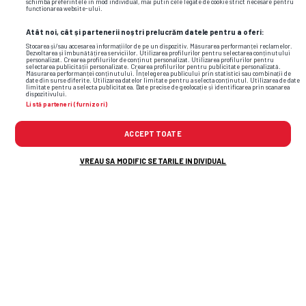
schimba preferintele in mod individual, mai putin cele legate de cookie strict necesare pentru
functionarea website-ului.
Atât noi, cât și partenerii noștri prelucrăm datele pentru a oferi:
Stocarea și/sau accesarea informațiilor de pe un dispozitiv. Măsurarea performanței reclamelor.
Dezvoltarea și îmbunătățirea serviciilor. Utilizarea profilurilor pentru selectarea conținutului
personalizat. Crearea profilurilor de conținut personalizat. Utilizarea profilurilor pentru
selectarea publicității personalizate. Crearea profilurilor pentru publicitate personalizată.
Măsurarea performanței conținutului. Înțelegerea publicului prin statistici sau combinații de
date din surse diferite. Utilizarea datelor limitate pentru a selecta conținutul. Utilizarea de date
limitate pentru a selecta publicitatea. Date precise de geolocație și identificarea prin scanarea
dispozitivului.
Listă parteneri (furnizori)
ACCEPT TOATE
Foto
19
/23
VREAU SA MODIFIC SETARILE INDIVIDUAL