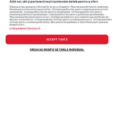
Atât noi, cât și partenerii noștri prelucrăm datele pentru a oferi:
Stocarea și/sau accesarea informațiilor de pe un dispozitiv. Măsurarea performanței reclamelor.
Dezvoltarea și îmbunătățirea serviciilor. Utilizarea profilurilor pentru selectarea conținutului
personalizat. Crearea profilurilor de conținut personalizat. Utilizarea profilurilor pentru
selectarea publicității personalizate. Crearea profilurilor pentru publicitate personalizată.
Măsurarea performanței conținutului. Înțelegerea publicului prin statistici sau combinații de
date din surse diferite. Utilizarea datelor limitate pentru a selecta conținutul. Utilizarea de date
limitate pentru a selecta publicitatea. Date precise de geolocație și identificarea prin scanarea
dispozitivului.
Listă parteneri (furnizori)
ACCEPT TOATE
VREAU SA MODIFIC SETARILE INDIVIDUAL