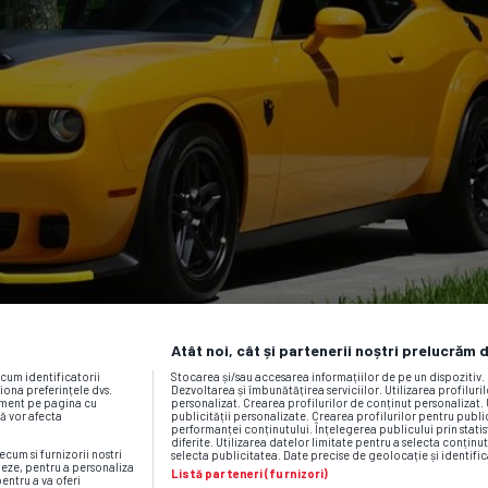
Atât noi, cât și partenerii noștri prelucrăm 
ecum identificatorii
Stocarea și/sau accesarea informațiilor de pe un dispozitiv
iona preferințele dvs.
Dezvoltarea și îmbunătățirea serviciilor. Utilizarea profiluri
moment pe pagina cu
personalizat. Crearea profilurilor de conținut personalizat. 
vă vor afecta
publicității personalizate. Crearea profilurilor pentru publ
performanței conținutului. Înțelegerea publicului prin statis
diferite. Utilizarea datelor limitate pentru a selecta conținut
ecum si furnizorii nostri
selecta publicitatea. Date precise de geolocație și identific
neze, pentru a personaliza
Listă parteneri (furnizori)
pentru a va oferi