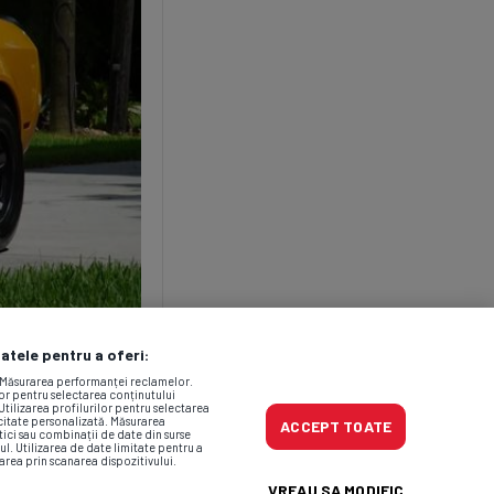
datele pentru a oferi:
. Măsurarea performanței reclamelor.
lor pentru selectarea conținutului
Utilizarea profilurilor pentru selectarea
icitate personalizată. Măsurarea
ACCEPT TOATE
tici sau combinații de date din surse
ul. Utilizarea de date limitate pentru a
area prin scanarea dispozitivului.
VREAU SA MODIFIC