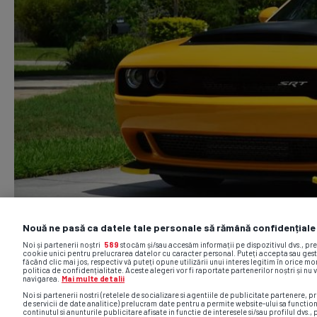
Nouă ne pasă ca datele tale personale să rămână confidențiale
Noi și partenerii noștri
589
stocăm și/sau accesăm informații pe dispozitivul dvs., pr
cookie unici pentru prelucrarea datelor cu caracter personal. Puteți accepta sau gest
făcând clic mai jos, respectiv vă puteți opune utilizării unui interes legitim în orice 
politica de confidențialitate. Aceste alegeri vor fi raportate partenerilor noștri și nu 
navigarea.
Mai multe detalii
Noi si partenerii nostri (retelele de socializare si agentiile de publicitate partenere, pr
de servicii de date analitice) prelucram date pentru a permite website-ului sa functio
continutul si anunturile publicitare afisate in functie de interesele si/sau profilul dvs., 