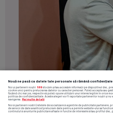
Nouă ne pasă ca datele tale personale să rămână confidențiale
Noi și partenerii noștri
589
stocăm și/sau accesăm informații pe dispozitivul dvs., pr
cookie unici pentru prelucrarea datelor cu caracter personal. Puteți accepta sau gest
făcând clic mai jos, respectiv vă puteți opune utilizării unui interes legitim în orice 
politica de confidențialitate. Aceste alegeri vor fi raportate partenerilor noștri și nu 
navigarea.
Mai multe detalii
Noi si partenerii nostri (retelele de socializare si agentiile de publicitate partenere, pr
de servicii de date analitice) prelucram date pentru a permite website-ului sa functio
continutul si anunturile publicitare afisate in functie de interesele si/sau profilul dvs., 