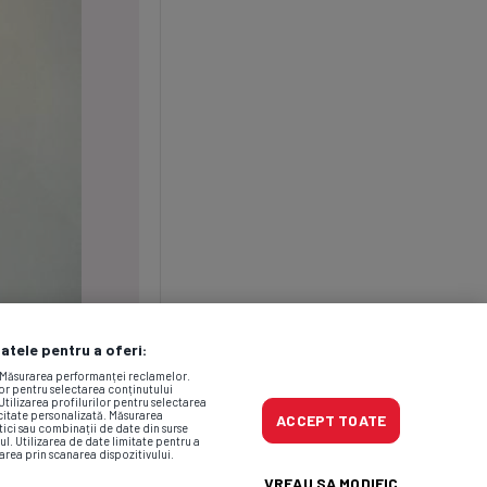
datele pentru a oferi:
. Măsurarea performanței reclamelor.
lor pentru selectarea conținutului
Utilizarea profilurilor pentru selectarea
icitate personalizată. Măsurarea
ACCEPT TOATE
tici sau combinații de date din surse
ul. Utilizarea de date limitate pentru a
area prin scanarea dispozitivului.
VREAU SA MODIFIC