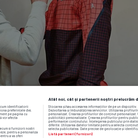
Atât noi, cât și partenerii noștri prelucrăm 
ecum identificatorii
Stocarea și/sau accesarea informațiilor de pe un dispozitiv
iona preferințele dvs.
Dezvoltarea și îmbunătățirea serviciilor. Utilizarea profiluri
moment pe pagina cu
personalizat. Crearea profilurilor de conținut personalizat. 
vă vor afecta
publicității personalizate. Crearea profilurilor pentru publ
performanței conținutului. Înțelegerea publicului prin statis
diferite. Utilizarea datelor limitate pentru a selecta conținut
ecum si furnizorii nostri
selecta publicitatea. Date precise de geolocație și identific
neze, pentru a personaliza
Listă parteneri (furnizori)
pentru a va oferi