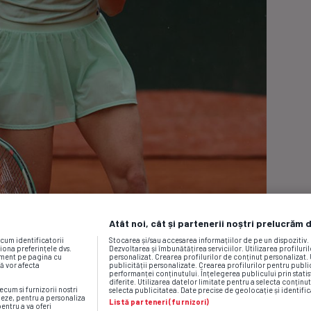
Atât noi, cât și partenerii noștri prelucrăm 
ecum identificatorii
Stocarea și/sau accesarea informațiilor de pe un dispozitiv
iona preferințele dvs.
Dezvoltarea și îmbunătățirea serviciilor. Utilizarea profiluri
moment pe pagina cu
personalizat. Crearea profilurilor de conținut personalizat. 
vă vor afecta
publicității personalizate. Crearea profilurilor pentru publ
performanței conținutului. Înțelegerea publicului prin statis
diferite. Utilizarea datelor limitate pentru a selecta conținut
ecum si furnizorii nostri
selecta publicitatea. Date precise de geolocație și identific
neze, pentru a personaliza
Listă parteneri (furnizori)
pentru a va oferi