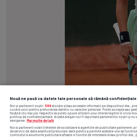
Nouă ne pasă ca datele tale personale să rămână confidențiale
Noi și partenerii noștri
589
stocăm și/sau accesăm informații pe dispozitivul dvs., pr
cookie unici pentru prelucrarea datelor cu caracter personal. Puteți accepta sau gest
făcând clic mai jos, respectiv vă puteți opune utilizării unui interes legitim în orice 
politica de confidențialitate. Aceste alegeri vor fi raportate partenerilor noștri și nu 
navigarea.
Mai multe detalii
Noi si partenerii nostri (retelele de socializare si agentiile de publicitate partenere, pr
de servicii de date analitice) prelucram date pentru a permite website-ului sa functio
continutul si anunturile publicitare afisate in functie de interesele si/sau profilul dvs., 