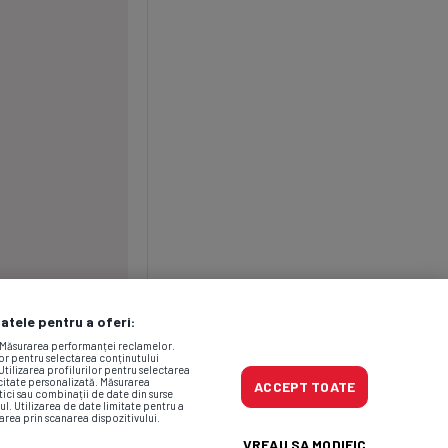
datele pentru a oferi:
. Măsurarea performanței reclamelor.
lor pentru selectarea conținutului
Utilizarea profilurilor pentru selectarea
icitate personalizată. Măsurarea
ACCEPT TOATE
tici sau combinații de date din surse
ul. Utilizarea de date limitate pentru a
area prin scanarea dispozitivului.
VREAU SA MODIFIC