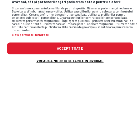
Atât noi, cât și partenerii noștri prelucrăm datele pentru a oferi:
Stocarea și/sau accesarea informațiilor de pe un dispozitiv. Măsurarea performanței reclamelor.
Dezvoltarea și îmbunătățirea serviciilor. Utilizarea profilurilor pentru selectarea conținutului
personalizat. Crearea profilurilor de conținut personalizat. Utilizarea profilurilor pentru
selectarea publicității personalizate. Crearea profilurilor pentru publicitate personalizată.
Măsurarea performanței conținutului. Înțelegerea publicului prin statistici sau combinații de
date din surse diferite. Utilizarea datelor limitate pentru a selecta conținutul. Utilizarea de date
limitate pentru a selecta publicitatea. Date precise de geolocație și identificarea prin scanarea
dispozitivului.
Listă parteneri (furnizori)
ACCEPT TOATE
VREAU SA MODIFIC SETARILE INDIVIDUAL