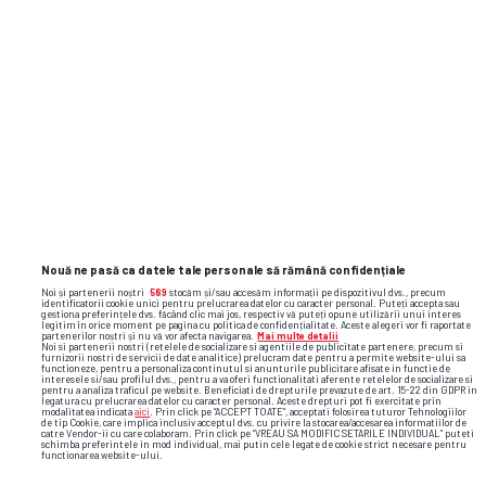
și faze video din sport
Nouă ne pasă ca datele tale personale să rămână confidențiale
Noi și partenerii noștri
589
stocăm și/sau accesăm informații pe dispozitivul dvs., precum
identificatorii cookie unici pentru prelucrarea datelor cu caracter personal. Puteți accepta sau
gestiona preferințele dvs. făcând clic mai jos, respectiv vă puteți opune utilizării unui interes
legitim în orice moment pe pagina cu politica de confidențialitate. Aceste alegeri vor fi raportate
partenerilor noștri și nu vă vor afecta navigarea.
Mai multe detalii
Noi si partenerii nostri (retelele de socializare si agentiile de publicitate partenere, precum si
furnizorii nostri de servicii de date analitice) prelucram date pentru a permite website-ului sa
functioneze, pentru a personaliza continutul si anunturile publicitare afisate in functie de
interesele si/sau profilul dvs., pentru a va oferi functionalitati aferente retelelor de socializare si
pentru a analiza traficul pe website. Beneficiati de drepturile prevazute de art. 15-22 din GDPR in
legatura cu prelucrarea datelor cu caracter personal. Aceste drepturi pot fi exercitate prin
modalitatea indicata
aici
. Prin click pe “ACCEPT TOATE”, acceptati folosirea tuturor Tehnologiilor
de tip Cookie, care implica inclusiv acceptul dvs. cu privire la stocarea/accesarea informatiilor de
catre Vendor-ii cu care colaboram. Prin click pe “VREAU SA MODIFIC SETARILE INDIVIDUAL” puteti
schimba preferintele in mod individual, mai putin cele legate de cookie strict necesare pentru
functionarea website-ului.