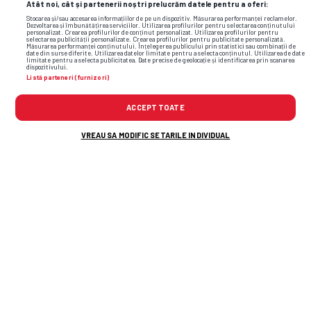
Atât noi, cât și partenerii noștri prelucrăm datele pentru a oferi:
Stocarea și/sau accesarea informațiilor de pe un dispozitiv. Măsurarea performanței reclamelor.
Dezvoltarea și îmbunătățirea serviciilor. Utilizarea profilurilor pentru selectarea conținutului
personalizat. Crearea profilurilor de conținut personalizat. Utilizarea profilurilor pentru
selectarea publicității personalizate. Crearea profilurilor pentru publicitate personalizată.
Măsurarea performanței conținutului. Înțelegerea publicului prin statistici sau combinații de
date din surse diferite. Utilizarea datelor limitate pentru a selecta conținutul. Utilizarea de date
limitate pentru a selecta publicitatea. Date precise de geolocație și identificarea prin scanarea
dispozitivului.
Listă parteneri (furnizori)
ACCEPT TOATE
VREAU SA MODIFIC SETARILE INDIVIDUAL