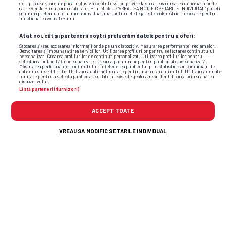
de tip Cookie, care implica inclusiv acceptul dvs. cu privire la stocarea/accesarea informatiilor de
catre Vendor-ii cu care colaboram. Prin click pe “VREAU SA MODIFIC SETARILE INDIVIDUAL” puteti
schimba preferintele in mod individual, mai putin cele legate de cookie strict necesare pentru
functionarea website-ului.
Atât noi, cât și partenerii noștri prelucrăm datele pentru a oferi:
Stocarea și/sau accesarea informațiilor de pe un dispozitiv. Măsurarea performanței reclamelor.
Dezvoltarea și îmbunătățirea serviciilor. Utilizarea profilurilor pentru selectarea conținutului
personalizat. Crearea profilurilor de conținut personalizat. Utilizarea profilurilor pentru
selectarea publicității personalizate. Crearea profilurilor pentru publicitate personalizată.
Măsurarea performanței conținutului. Înțelegerea publicului prin statistici sau combinații de
date din surse diferite. Utilizarea datelor limitate pentru a selecta conținutul. Utilizarea de date
limitate pentru a selecta publicitatea. Date precise de geolocație și identificarea prin scanarea
dispozitivului.
Listă parteneri (furnizori)
ACCEPT TOATE
VREAU SA MODIFIC SETARILE INDIVIDUAL
Foto
28
/32
: Ilie și Ioana Năstase