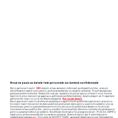
Nouă ne pasă ca datele tale personale să rămână confidențiale
Noi și partenerii noștri
589
stocăm și/sau accesăm informații pe dispozitivul dvs., precum
identificatorii cookie unici pentru prelucrarea datelor cu caracter personal. Puteți accepta sau
gestiona preferințele dvs. făcând clic mai jos, respectiv vă puteți opune utilizării unui interes
legitim în orice moment pe pagina cu politica de confidențialitate. Aceste alegeri vor fi raportate
partenerilor noștri și nu vă vor afecta navigarea.
Mai multe detalii
Noi si partenerii nostri (retelele de socializare si agentiile de publicitate partenere, precum si
furnizorii nostri de servicii de date analitice) prelucram date pentru a permite website-ului sa
functioneze, pentru a personaliza continutul si anunturile publicitare afisate in functie de
interesele si/sau profilul dvs., pentru a va oferi functionalitati aferente retelelor de socializare si
pentru a analiza traficul pe website. Beneficiati de drepturile prevazute de art. 15-22 din GDPR in
legatura cu prelucrarea datelor cu caracter personal. Aceste drepturi pot fi exercitate prin
modalitatea indicata
aici
. Prin click pe “ACCEPT TOATE”, acceptati folosirea tuturor Tehnologiilor