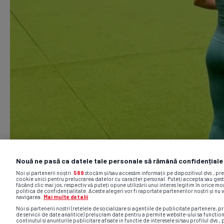
Nouă ne pasă ca datele tale personale să rămână confidențiale
Noi și partenerii noștri
589
stocăm și/sau accesăm informații pe dispozitivul dvs., pr
cookie unici pentru prelucrarea datelor cu caracter personal. Puteți accepta sau gest
făcând clic mai jos, respectiv vă puteți opune utilizării unui interes legitim în orice 
politica de confidențialitate. Aceste alegeri vor fi raportate partenerilor noștri și nu 
navigarea.
Mai multe detalii
Noi si partenerii nostri (retelele de socializare si agentiile de publicitate partenere, pr
de servicii de date analitice) prelucram date pentru a permite website-ului sa functio
continutul si anunturile publicitare afisate in functie de interesele si/sau profilul dvs., 