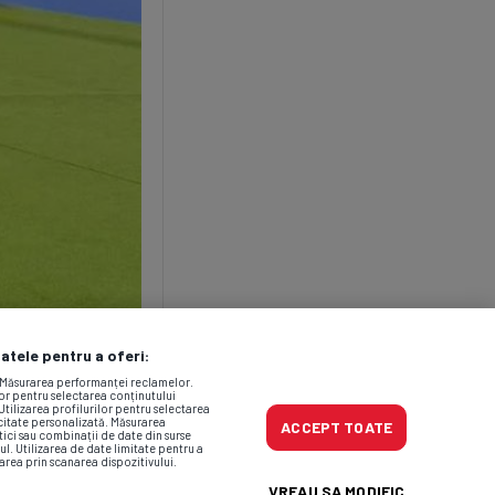
datele pentru a oferi:
. Măsurarea performanței reclamelor.
lor pentru selectarea conținutului
Utilizarea profilurilor pentru selectarea
icitate personalizată. Măsurarea
ACCEPT TOATE
tici sau combinații de date din surse
ul. Utilizarea de date limitate pentru a
area prin scanarea dispozitivului.
VREAU SA MODIFIC