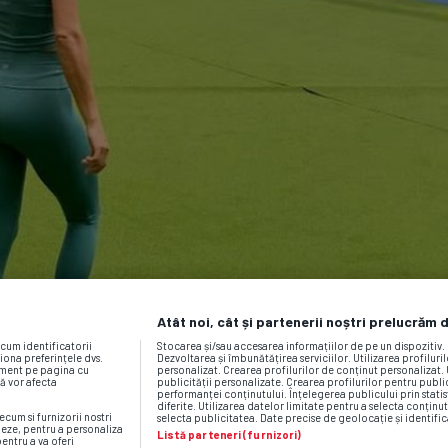
Atât noi, cât și partenerii noștri prelucrăm 
ecum identificatorii
Stocarea și/sau accesarea informațiilor de pe un dispozitiv
iona preferințele dvs.
Dezvoltarea și îmbunătățirea serviciilor. Utilizarea profiluri
moment pe pagina cu
personalizat. Crearea profilurilor de conținut personalizat. 
vă vor afecta
publicității personalizate. Crearea profilurilor pentru publ
performanței conținutului. Înțelegerea publicului prin statis
diferite. Utilizarea datelor limitate pentru a selecta conținut
ecum si furnizorii nostri
selecta publicitatea. Date precise de geolocație și identific
neze, pentru a personaliza
Listă parteneri (furnizori)
pentru a va oferi