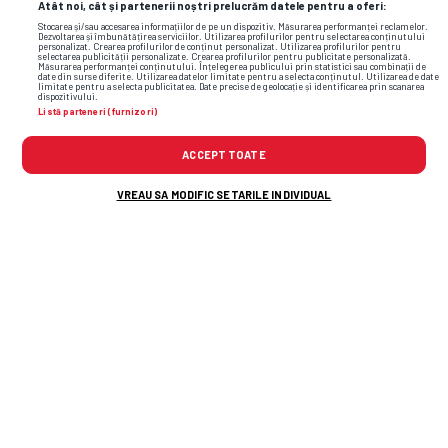
Atât noi, cât și partenerii noștri prelucrăm datele pentru a oferi:
Stocarea și/sau accesarea informațiilor de pe un dispozitiv. Măsurarea performanței reclamelor.
Dezvoltarea și îmbunătățirea serviciilor. Utilizarea profilurilor pentru selectarea conținutului
personalizat. Crearea profilurilor de conținut personalizat. Utilizarea profilurilor pentru
selectarea publicității personalizate. Crearea profilurilor pentru publicitate personalizată.
Măsurarea performanței conținutului. Înțelegerea publicului prin statistici sau combinații de
date din surse diferite. Utilizarea datelor limitate pentru a selecta conținutul. Utilizarea de date
limitate pentru a selecta publicitatea. Date precise de geolocație și identificarea prin scanarea
dispozitivului.
Listă parteneri (furnizori)
ACCEPT TOATE
VREAU SA MODIFIC SETARILE INDIVIDUAL