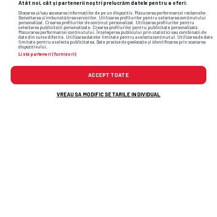
Atât noi, cât și partenerii noștri prelucrăm datele pentru a oferi:
Stocarea și/sau accesarea informațiilor de pe un dispozitiv. Măsurarea performanței reclamelor.
Dezvoltarea și îmbunătățirea serviciilor. Utilizarea profilurilor pentru selectarea conținutului
personalizat. Crearea profilurilor de conținut personalizat. Utilizarea profilurilor pentru
selectarea publicității personalizate. Crearea profilurilor pentru publicitate personalizată.
Măsurarea performanței conținutului. Înțelegerea publicului prin statistici sau combinații de
date din surse diferite. Utilizarea datelor limitate pentru a selecta conținutul. Utilizarea de date
limitate pentru a selecta publicitatea. Date precise de geolocație și identificarea prin scanarea
dispozitivului.
Listă parteneri (furnizori)
ACCEPT TOATE
VREAU SA MODIFIC SETARILE INDIVIDUAL