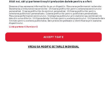
Atât noi, cât și partenerii noștri prelucrăm datele pentru a oferi:
Stocarea și/sau accesarea informațiilor de pe un dispozitiv. Măsurarea performanței reclamelor.
Dezvoltarea și îmbunătățirea serviciilor. Utilizarea profilurilor pentru selectarea conținutului
personalizat. Crearea profilurilor de conținut personalizat. Utilizarea profilurilor pentru
selectarea publicității personalizate. Crearea profilurilor pentru publicitate personalizată.
Măsurarea performanței conținutului. Înțelegerea publicului prin statistici sau combinații de
date din surse diferite. Utilizarea datelor limitate pentru a selecta conținutul. Utilizarea de date
limitate pentru a selecta publicitatea. Date precise de geolocație și identificarea prin scanarea
dispozitivului.
Listă parteneri (furnizori)
ACCEPT TOATE
VREAU SA MODIFIC SETARILE INDIVIDUAL