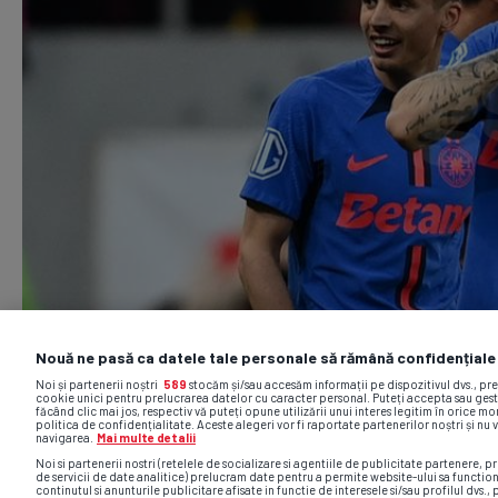
Nouă ne pasă ca datele tale personale să rămână confidențiale
Noi și partenerii noștri
589
stocăm și/sau accesăm informații pe dispozitivul dvs., pr
cookie unici pentru prelucrarea datelor cu caracter personal. Puteți accepta sau gest
făcând clic mai jos, respectiv vă puteți opune utilizării unui interes legitim în orice 
politica de confidențialitate. Aceste alegeri vor fi raportate partenerilor noștri și nu 
navigarea.
Mai multe detalii
Noi si partenerii nostri (retelele de socializare si agentiile de publicitate partenere, pr
de servicii de date analitice) prelucram date pentru a permite website-ului sa functio
continutul si anunturile publicitare afisate in functie de interesele si/sau profilul dvs., 