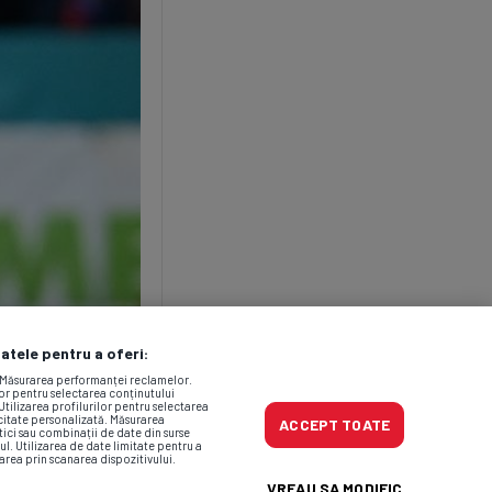
datele pentru a oferi:
. Măsurarea performanței reclamelor.
lor pentru selectarea conținutului
Utilizarea profilurilor pentru selectarea
icitate personalizată. Măsurarea
ACCEPT TOATE
tici sau combinații de date din surse
ul. Utilizarea de date limitate pentru a
area prin scanarea dispozitivului.
VREAU SA MODIFIC