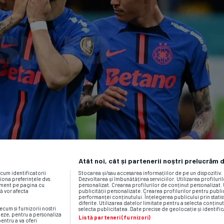
Atât noi, cât și partenerii noștri prelucrăm 
ecum identificatorii
Stocarea și/sau accesarea informațiilor de pe un dispozitiv
iona preferințele dvs.
Dezvoltarea și îmbunătățirea serviciilor. Utilizarea profiluri
moment pe pagina cu
personalizat. Crearea profilurilor de conținut personalizat. 
vă vor afecta
publicității personalizate. Crearea profilurilor pentru publ
performanței conținutului. Înțelegerea publicului prin statis
diferite. Utilizarea datelor limitate pentru a selecta conținut
ecum si furnizorii nostri
selecta publicitatea. Date precise de geolocație și identific
neze, pentru a personaliza
Listă parteneri (furnizori)
pentru a va oferi