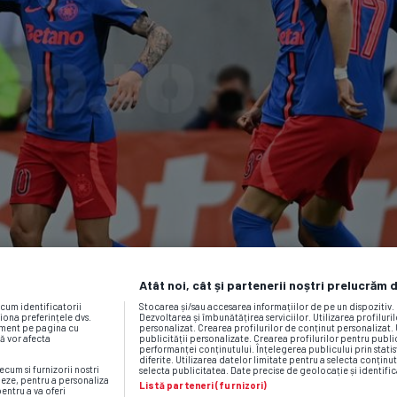
Atât noi, cât și partenerii noștri prelucrăm 
ecum identificatorii
Stocarea și/sau accesarea informațiilor de pe un dispozitiv
iona preferințele dvs.
Dezvoltarea și îmbunătățirea serviciilor. Utilizarea profiluri
moment pe pagina cu
personalizat. Crearea profilurilor de conținut personalizat. 
vă vor afecta
publicității personalizate. Crearea profilurilor pentru publ
performanței conținutului. Înțelegerea publicului prin statis
diferite. Utilizarea datelor limitate pentru a selecta conținut
ecum si furnizorii nostri
selecta publicitatea. Date precise de geolocație și identific
neze, pentru a personaliza
Listă parteneri (furnizori)
pentru a va oferi