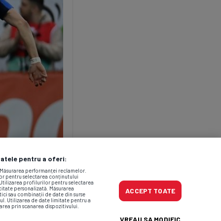
datele pentru a oferi:
. Măsurarea performanței reclamelor.
lor pentru selectarea conținutului
Utilizarea profilurilor pentru selectarea
icitate personalizată. Măsurarea
ACCEPT TOATE
tici sau combinații de date din surse
ul. Utilizarea de date limitate pentru a
area prin scanarea dispozitivului.
VREAU SA MODIFIC