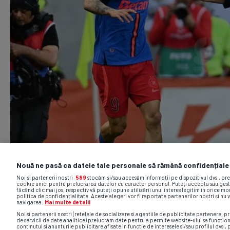
Nouă ne pasă ca datele tale personale să rămână confidențiale
Noi și partenerii noștri
589
stocăm și/sau accesăm informații pe dispozitivul dvs., pr
cookie unici pentru prelucrarea datelor cu caracter personal. Puteți accepta sau gest
făcând clic mai jos, respectiv vă puteți opune utilizării unui interes legitim în orice 
politica de confidențialitate. Aceste alegeri vor fi raportate partenerilor noștri și nu 
navigarea.
Mai multe detalii
Noi si partenerii nostri (retelele de socializare si agentiile de publicitate partenere, pr
de servicii de date analitice) prelucram date pentru a permite website-ului sa functio
continutul si anunturile publicitare afisate in functie de interesele si/sau profilul dvs., 